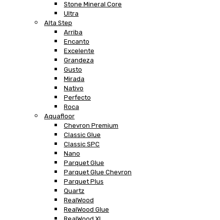
Stone Mineral Core
Ultra
Alta Step
Arriba
Encanto
Excelente
Grandeza
Gusto
Mirada
Nativo
Perfecto
Roca
Aquafloor
Chevron Premium
Classic Glue
Classic SPC
Nano
Parquet Glue
Parquet Glue Chevron
Parquet Plus
Quartz
RealWood
RealWood Glue
RealWood XL