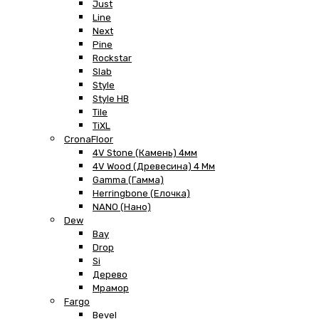
Just
Line
Next
Pine
Rockstar
Slab
Style
Style HB
Tile
TiXL
CronaFloor
4V Stone (Камень) 4мм
4V Wood (Древесина) 4 Мм
Gamma (Гамма)
Herringbone (Елочка)
NANO (Нано)
Dew
Bay
Drop
Si
Дерево
Мрамор
Fargo
Bevel