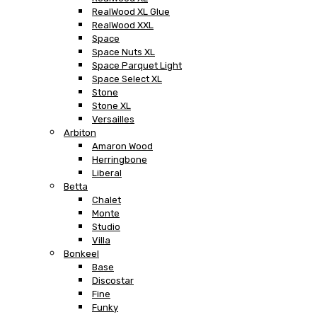
RealWood XL Glue
RealWood XXL
Space
Space Nuts XL
Space Parquet Light
Space Select XL
Stone
Stone XL
Versailles
Arbiton
Amaron Wood
Herringbone
Liberal
Betta
Chalet
Monte
Studio
Villa
Bonkeel
Base
Discostar
Fine
Funky