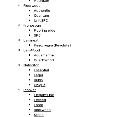
Mountain
Floorwood
Authentic
Quantum
Unit SPC
Kronospan
Flooring Wide
SPC
Laminext
Революция (Revolute)
LamiWood
Aquamarine
Quartzwood
NatisSton
Essential
Leger
Rubis
Unique
Planker
Elegant Line
Exceed
Force
Rockwood
Stone