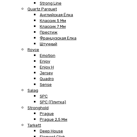
Strong Line
Quartz Parquet
Английская Ёлка
Классик 5 Мм
Классик 7 Мм
Престиж
Французская Елка
Штучный
Royce
Emotion
Enjoy
Enjoy H
Jersey
Quadro
Sense
Salag
SPC
SPC (плитка)
Stronghold
Prague
Prague 2,5 Мм
Tarkett
Deep House
Element Click