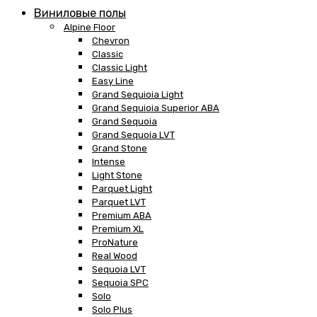
Виниловые полы
Alpine Floor
Chevron
Classic
Classic Light
Easy Line
Grand Sequioia Light
Grand Sequioia Superior ABA
Grand Sequoia
Grand Sequoia LVT
Grand Stone
Intense
Light Stone
Parquet Light
Parquet LVT
Premium ABA
Premium XL
ProNature
Real Wood
Sequoia LVT
Sequoia SPC
Solo
Solo Plus