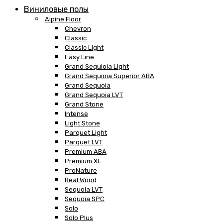
Виниловые полы
Alpine Floor
Chevron
Classic
Classic Light
Easy Line
Grand Sequioia Light
Grand Sequioia Superior ABA
Grand Sequoia
Grand Sequoia LVT
Grand Stone
Intense
Light Stone
Parquet Light
Parquet LVT
Premium ABA
Premium XL
ProNature
Real Wood
Sequoia LVT
Sequoia SPC
Solo
Solo Plus