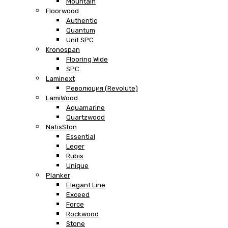
Mountain
Floorwood
Authentic
Quantum
Unit SPC
Kronospan
Flooring Wide
SPC
Laminext
Революция (Revolute)
LamiWood
Aquamarine
Quartzwood
NatisSton
Essential
Leger
Rubis
Unique
Planker
Elegant Line
Exceed
Force
Rockwood
Stone