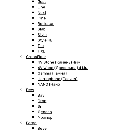
Just
Line
Next
Pine
Rockstar
Slab
Style
Style HB
Tile
TiXL
CronaFloor
4V Stone (Камень) 4мм
4V Wood (Древесина) 4 Мм
Gamma (Гамма)
Herringbone (Елочка)
NANO (Нано)
Dew
Bay
Drop
Si
Дерево
Мрамор
Fargo
Bevel