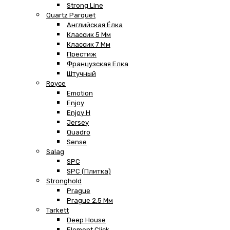
Strong Line
Quartz Parquet
Английская Ёлка
Классик 5 Мм
Классик 7 Мм
Престиж
Французская Елка
Штучный
Royce
Emotion
Enjoy
Enjoy H
Jersey
Quadro
Sense
Salag
SPC
SPC (плитка)
Stronghold
Prague
Prague 2,5 Мм
Tarkett
Deep House
Element Click