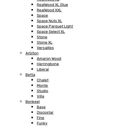
RealWood XL Glue
RealWood XXL
Space
Space Nuts XL
Space Parquet Light
Space Select XL
Stone
Stone XL
Versailles
Arbiton
Amaron Wood
Herringbone
Liberal
Betta
Chalet
Monte
Studio
Villa
Bonkeel
Base
Discostar
Fine
Funky