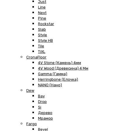
Just
Line
Next
Pine
Rockstar
Slab
Style
Style HB
Tile
TiXL
CronaFloor
4V Stone (Камень) 4мм
4V Wood (Древесина) 4 Мм
Gamma (Гамма)
Herringbone (Елочка)
NANO (Нано)
Dew
Bay
Drop
Si
Дерево
Мрамор
Fargo
Bevel