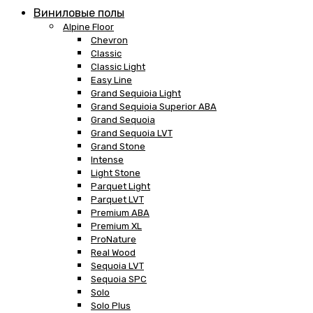
Виниловые полы
Alpine Floor
Chevron
Classic
Classic Light
Easy Line
Grand Sequioia Light
Grand Sequioia Superior ABA
Grand Sequoia
Grand Sequoia LVT
Grand Stone
Intense
Light Stone
Parquet Light
Parquet LVT
Premium ABA
Premium XL
ProNature
Real Wood
Sequoia LVT
Sequoia SPC
Solo
Solo Plus