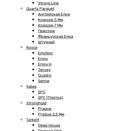
Strong Line
Quartz Parquet
Английская Ёлка
Классик 5 Мм
Классик 7 Мм
Престиж
Французская Елка
Штучный
Royce
Emotion
Enjoy
Enjoy H
Jersey
Quadro
Sense
Salag
SPC
SPC (плитка)
Stronghold
Prague
Prague 2,5 Мм
Tarkett
Deep House
Element Click