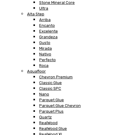
Stone Mineral Core
Ultra
Alta Step
Arriba
Encanto
Excelente
Grandeza
Gusto
Mirada
Nativo
Perfecto
Roca
Aquafloor
Chevron Premium
Classic Glue
Classic SPC
Nano
Parquet Glue
Parquet Glue Chevron
Parquet Plus
Quartz
RealWood
RealWood Glue
RealWood XL