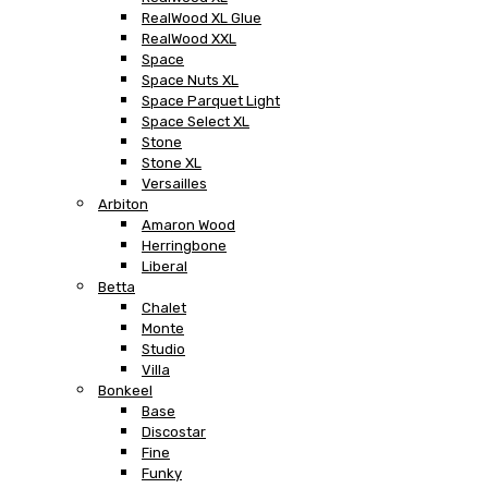
RealWood XL Glue
RealWood XXL
Space
Space Nuts XL
Space Parquet Light
Space Select XL
Stone
Stone XL
Versailles
Arbiton
Amaron Wood
Herringbone
Liberal
Betta
Chalet
Monte
Studio
Villa
Bonkeel
Base
Discostar
Fine
Funky