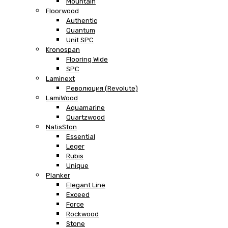
Mountain
Floorwood
Authentic
Quantum
Unit SPC
Kronospan
Flooring Wide
SPC
Laminext
Революция (Revolute)
LamiWood
Aquamarine
Quartzwood
NatisSton
Essential
Leger
Rubis
Unique
Planker
Elegant Line
Exceed
Force
Rockwood
Stone