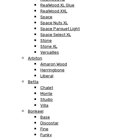
RealWood XL Glue
RealWood XXL
Space
Space Nuts XL
Space Parquet Light
Space Select XL
Stone
Stone XL
Versailles
Arbiton
Amaron Wood
Herringbone
Liberal
Betta
Chalet
Monte
Studio
Villa
Bonkeel
Base
Discostar
Fine
Funky