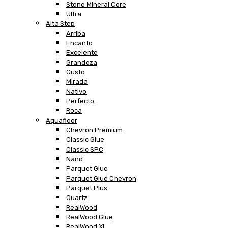
Stone Mineral Core
Ultra
Alta Step
Arriba
Encanto
Excelente
Grandeza
Gusto
Mirada
Nativo
Perfecto
Roca
Aquafloor
Chevron Premium
Classic Glue
Classic SPC
Nano
Parquet Glue
Parquet Glue Chevron
Parquet Plus
Quartz
RealWood
RealWood Glue
RealWood XL