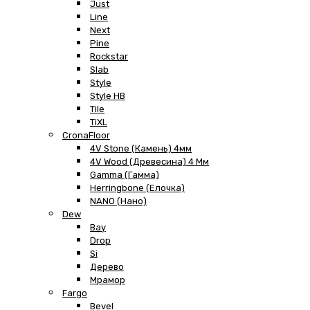
Just
Line
Next
Pine
Rockstar
Slab
Style
Style HB
Tile
TiXL
CronaFloor
4V Stone (Камень) 4мм
4V Wood (Древесина) 4 Мм
Gamma (Гамма)
Herringbone (Елочка)
NANO (Нано)
Dew
Bay
Drop
Si
Дерево
Мрамор
Fargo
Bevel