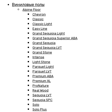
Виниловые полы
Alpine Floor
Chevron
Classic
Classic Light
Easy Line
Grand Sequioia Light
Grand Sequioia Superior ABA
Grand Sequoia
Grand Sequoia LVT
Grand Stone
Intense
Light Stone
Parquet Light
Parquet LVT
Premium ABA
Premium XL
ProNature
Real Wood
Sequoia LVT
Sequoia SPC
Solo
Solo Plus