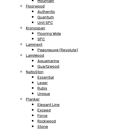
Mountain
Floorwood
Authentic
Quantum
Unit SPC
Kronospan
Flooring Wide
SPC
Laminext
Революция (Revolute)
LamiWood
Aquamarine
Quartzwood
NatisSton
Essential
Leger
Rubis
Unique
Planker
Elegant Line
Exceed
Force
Rockwood
Stone