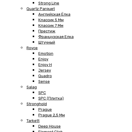
Strong Line
Quartz Parquet
Английская Ёлка
Классик 5 Мм
Классик 7 Мм
Престиж
Французская Елка
Штучный
Royce
Emotion
Enjoy
Enjoy H
Jersey
Quadro
Sense
Salag
SPC
SPC (плитка)
Stronghold
Prague
Prague 2,5 Мм
Tarkett
Deep House
Element Click