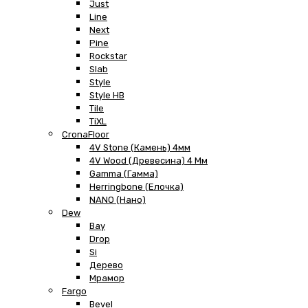
Just
Line
Next
Pine
Rockstar
Slab
Style
Style HB
Tile
TiXL
CronaFloor
4V Stone (Камень) 4мм
4V Wood (Древесина) 4 Мм
Gamma (Гамма)
Herringbone (Елочка)
NANO (Нано)
Dew
Bay
Drop
Si
Дерево
Мрамор
Fargo
Bevel