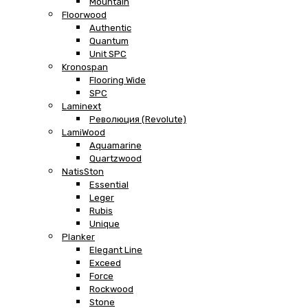
Mountain
Floorwood
Authentic
Quantum
Unit SPC
Kronospan
Flooring Wide
SPC
Laminext
Революция (Revolute)
LamiWood
Aquamarine
Quartzwood
NatisSton
Essential
Leger
Rubis
Unique
Planker
Elegant Line
Exceed
Force
Rockwood
Stone