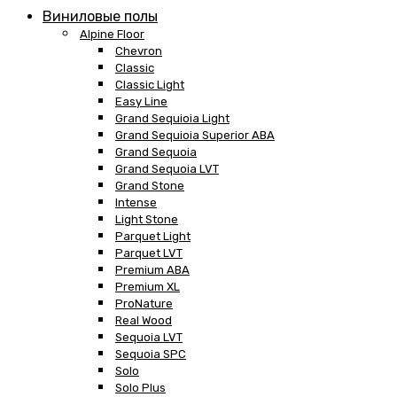
Виниловые полы
Alpine Floor
Chevron
Classic
Classic Light
Easy Line
Grand Sequioia Light
Grand Sequioia Superior ABA
Grand Sequoia
Grand Sequoia LVT
Grand Stone
Intense
Light Stone
Parquet Light
Parquet LVT
Premium ABA
Premium XL
ProNature
Real Wood
Sequoia LVT
Sequoia SPC
Solo
Solo Plus