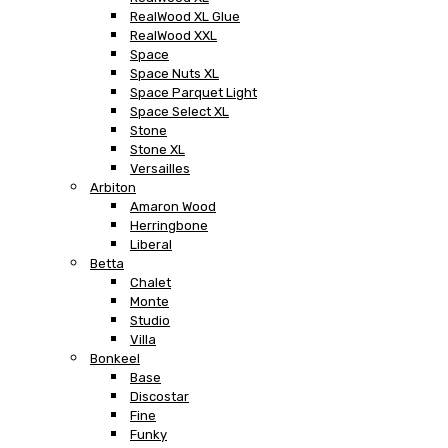
RealWood XL Glue
RealWood XXL
Space
Space Nuts XL
Space Parquet Light
Space Select XL
Stone
Stone XL
Versailles
Arbiton
Amaron Wood
Herringbone
Liberal
Betta
Chalet
Monte
Studio
Villa
Bonkeel
Base
Discostar
Fine
Funky