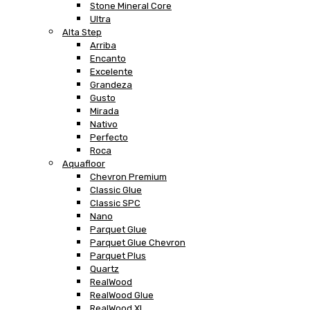
Stone Mineral Core
Ultra
Alta Step
Arriba
Encanto
Excelente
Grandeza
Gusto
Mirada
Nativo
Perfecto
Roca
Aquafloor
Chevron Premium
Classic Glue
Classic SPC
Nano
Parquet Glue
Parquet Glue Chevron
Parquet Plus
Quartz
RealWood
RealWood Glue
RealWood XL