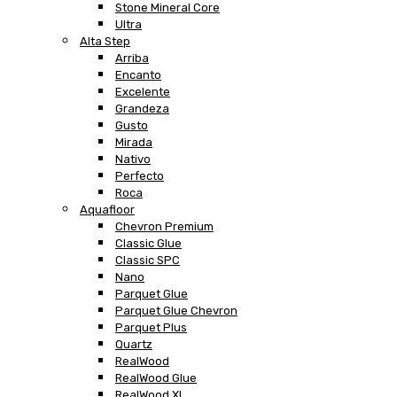
Stone Mineral Core
Ultra
Alta Step
Arriba
Encanto
Excelente
Grandeza
Gusto
Mirada
Nativo
Perfecto
Roca
Aquafloor
Chevron Premium
Classic Glue
Classic SPC
Nano
Parquet Glue
Parquet Glue Chevron
Parquet Plus
Quartz
RealWood
RealWood Glue
RealWood XL