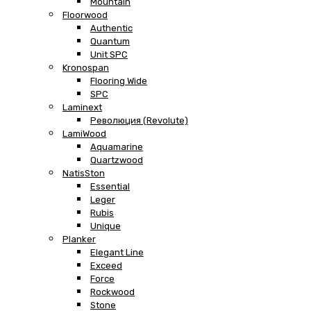
Mountain
Floorwood
Authentic
Quantum
Unit SPC
Kronospan
Flooring Wide
SPC
Laminext
Революция (Revolute)
LamiWood
Aquamarine
Quartzwood
NatisSton
Essential
Leger
Rubis
Unique
Planker
Elegant Line
Exceed
Force
Rockwood
Stone