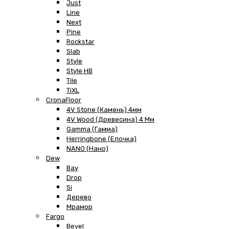
Just
Line
Next
Pine
Rockstar
Slab
Style
Style HB
Tile
TiXL
CronaFloor
4V Stone (Камень) 4мм
4V Wood (Древесина) 4 Мм
Gamma (Гамма)
Herringbone (Елочка)
NANO (Нано)
Dew
Bay
Drop
Si
Дерево
Мрамор
Fargo
Bevel