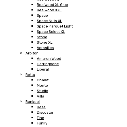
RealWood XL Glue
RealWood XXL
Space
Space Nuts XL
Space Parquet Light
Space Select XL
Stone
Stone XL
Versailles
Arbiton
Amaron Wood
Herringbone
Liberal
Betta
Chalet
Monte
Studio
Villa
Bonkeel
Base
Discostar
Fine
Funky