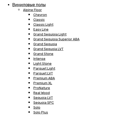
Виниловые полы
Alpine Floor
Chevron
Classic
Classic Light
Easy Line
Grand Sequioia Light
Grand Sequioia Superior ABA
Grand Sequoia
Grand Sequoia LVT
Grand Stone
Intense
Light Stone
Parquet Light
Parquet LVT
Premium ABA
Premium XL
ProNature
Real Wood
Sequoia LVT
Sequoia SPC
Solo
Solo Plus