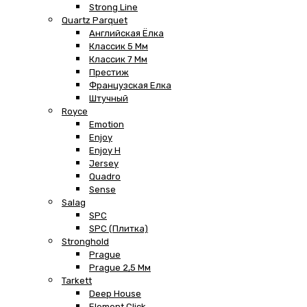
Strong Line
Quartz Parquet
Английская Ёлка
Классик 5 Мм
Классик 7 Мм
Престиж
Французская Елка
Штучный
Royce
Emotion
Enjoy
Enjoy H
Jersey
Quadro
Sense
Salag
SPC
SPC (плитка)
Stronghold
Prague
Prague 2,5 Мм
Tarkett
Deep House
Element Click