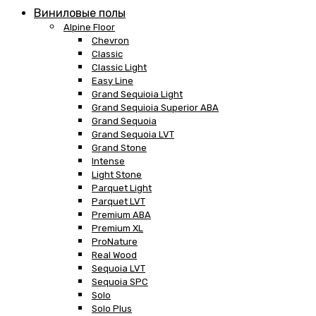
Виниловые полы
Alpine Floor
Chevron
Classic
Classic Light
Easy Line
Grand Sequioia Light
Grand Sequioia Superior ABA
Grand Sequoia
Grand Sequoia LVT
Grand Stone
Intense
Light Stone
Parquet Light
Parquet LVT
Premium ABA
Premium XL
ProNature
Real Wood
Sequoia LVT
Sequoia SPC
Solo
Solo Plus