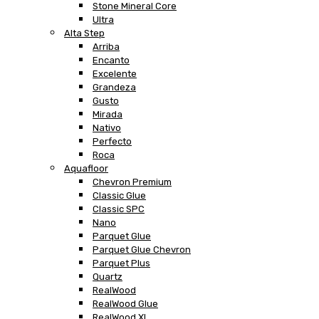
Stone Mineral Core
Ultra
Alta Step
Arriba
Encanto
Excelente
Grandeza
Gusto
Mirada
Nativo
Perfecto
Roca
Aquafloor
Chevron Premium
Classic Glue
Classic SPC
Nano
Parquet Glue
Parquet Glue Chevron
Parquet Plus
Quartz
RealWood
RealWood Glue
RealWood XL