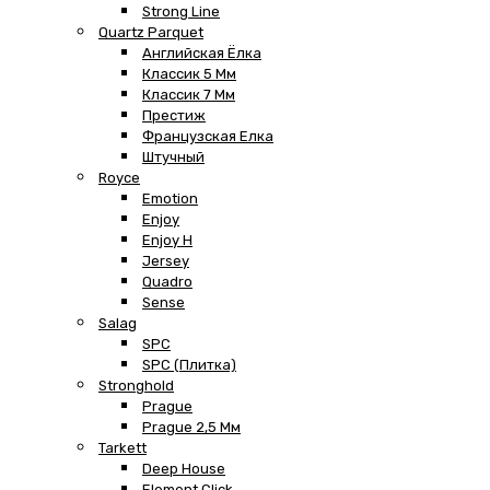
Strong Line
Quartz Parquet
Английская Ёлка
Классик 5 Мм
Классик 7 Мм
Престиж
Французская Елка
Штучный
Royce
Emotion
Enjoy
Enjoy H
Jersey
Quadro
Sense
Salag
SPC
SPC (плитка)
Stronghold
Prague
Prague 2,5 Мм
Tarkett
Deep House
Element Click