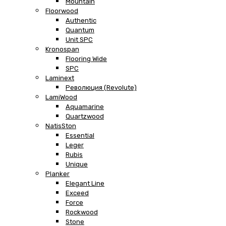
Mountain
Floorwood
Authentic
Quantum
Unit SPC
Kronospan
Flooring Wide
SPC
Laminext
Революция (Revolute)
LamiWood
Aquamarine
Quartzwood
NatisSton
Essential
Leger
Rubis
Unique
Planker
Elegant Line
Exceed
Force
Rockwood
Stone