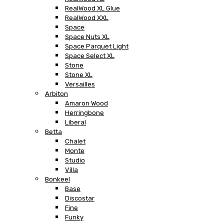
RealWood XL Glue
RealWood XXL
Space
Space Nuts XL
Space Parquet Light
Space Select XL
Stone
Stone XL
Versailles
Arbiton
Amaron Wood
Herringbone
Liberal
Betta
Chalet
Monte
Studio
Villa
Bonkeel
Base
Discostar
Fine
Funky