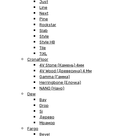
Just
Line
Next
Pine
Rockstar
Slab
Style
Style HB
Tile
TiXL
CronaFloor
4V Stone (Камень) 4мм
4V Wood (Древесина) 4 Мм
Gamma (Гамма)
Herringbone (Елочка)
NANO (Нано)
Dew
Bay
Drop
Si
Дерево
Мрамор
Fargo
Bevel