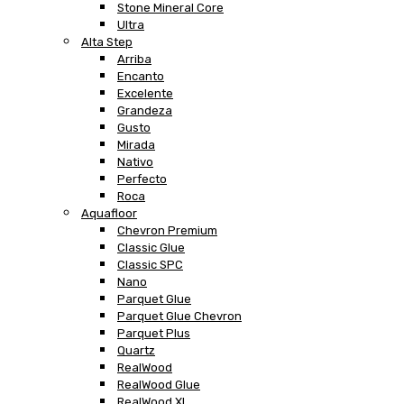
Stone Mineral Core
Ultra
Alta Step
Arriba
Encanto
Excelente
Grandeza
Gusto
Mirada
Nativo
Perfecto
Roca
Aquafloor
Chevron Premium
Classic Glue
Classic SPC
Nano
Parquet Glue
Parquet Glue Chevron
Parquet Plus
Quartz
RealWood
RealWood Glue
RealWood XL