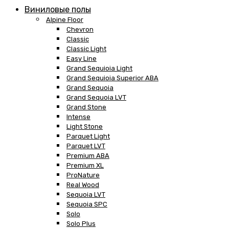
Виниловые полы
Alpine Floor
Chevron
Classic
Classic Light
Easy Line
Grand Sequioia Light
Grand Sequioia Superior ABA
Grand Sequoia
Grand Sequoia LVT
Grand Stone
Intense
Light Stone
Parquet Light
Parquet LVT
Premium ABA
Premium XL
ProNature
Real Wood
Sequoia LVT
Sequoia SPC
Solo
Solo Plus