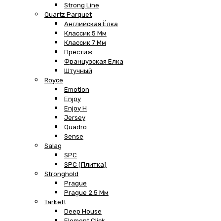
Strong Line
Quartz Parquet
Английская Ёлка
Классик 5 Мм
Классик 7 Мм
Престиж
Французская Елка
Штучный
Royce
Emotion
Enjoy
Enjoy H
Jersey
Quadro
Sense
Salag
SPC
SPC (плитка)
Stronghold
Prague
Prague 2,5 Мм
Tarkett
Deep House
Element Click