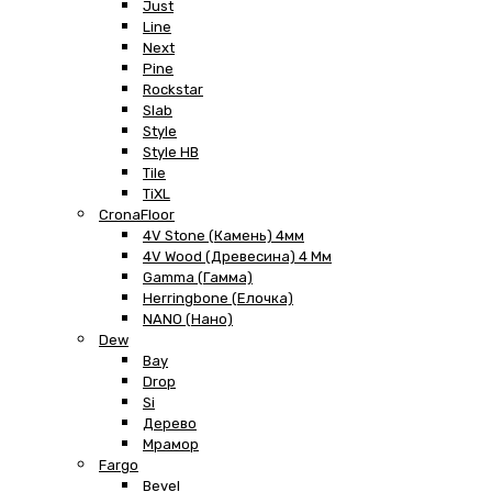
Just
Line
Next
Pine
Rockstar
Slab
Style
Style HB
Tile
TiXL
CronaFloor
4V Stone (Камень) 4мм
4V Wood (Древесина) 4 Мм
Gamma (Гамма)
Herringbone (Елочка)
NANO (Нано)
Dew
Bay
Drop
Si
Дерево
Мрамор
Fargo
Bevel