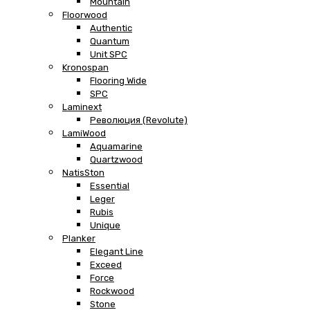
Mountain
Floorwood
Authentic
Quantum
Unit SPC
Kronospan
Flooring Wide
SPC
Laminext
Революция (Revolute)
LamiWood
Aquamarine
Quartzwood
NatisSton
Essential
Leger
Rubis
Unique
Planker
Elegant Line
Exceed
Force
Rockwood
Stone