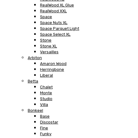
RealWood XL Glue
RealWood XXL
Space
Space Nuts XL
Space Parquet Light
Space Select XL
Stone
Stone XL
Versailles
Arbiton
Amaron Wood
Herringbone
Liberal
Betta
Chalet
Monte
Studio
Villa
Bonkeel
Base
Discostar
Fine
Funky