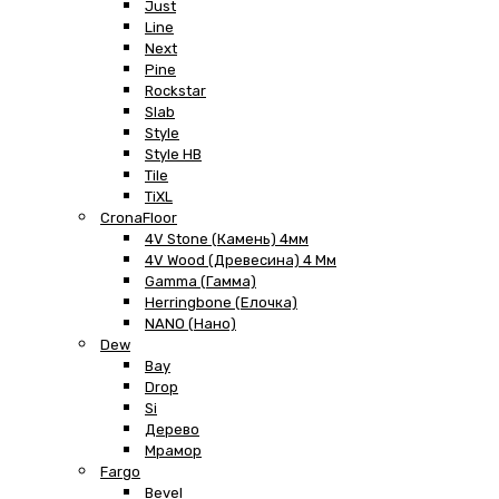
Just
Line
Next
Pine
Rockstar
Slab
Style
Style HB
Tile
TiXL
CronaFloor
4V Stone (Камень) 4мм
4V Wood (Древесина) 4 Мм
Gamma (Гамма)
Herringbone (Елочка)
NANO (Нано)
Dew
Bay
Drop
Si
Дерево
Мрамор
Fargo
Bevel