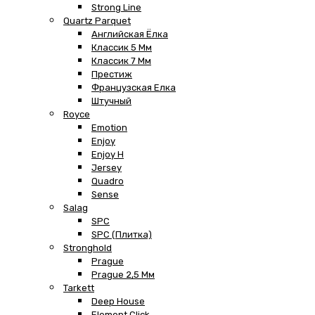
Strong Line
Quartz Parquet
Английская Ёлка
Классик 5 Мм
Классик 7 Мм
Престиж
Французская Елка
Штучный
Royce
Emotion
Enjoy
Enjoy H
Jersey
Quadro
Sense
Salag
SPC
SPC (плитка)
Stronghold
Prague
Prague 2,5 Мм
Tarkett
Deep House
Element Click