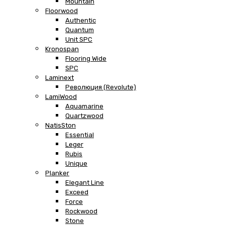
Mountain
Floorwood
Authentic
Quantum
Unit SPC
Kronospan
Flooring Wide
SPC
Laminext
Революция (Revolute)
LamiWood
Aquamarine
Quartzwood
NatisSton
Essential
Leger
Rubis
Unique
Planker
Elegant Line
Exceed
Force
Rockwood
Stone