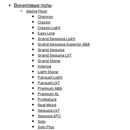
Виниловые полы
Alpine Floor
Chevron
Classic
Classic Light
Easy Line
Grand Sequioia Light
Grand Sequioia Superior ABA
Grand Sequoia
Grand Sequoia LVT
Grand Stone
Intense
Light Stone
Parquet Light
Parquet LVT
Premium ABA
Premium XL
ProNature
Real Wood
Sequoia LVT
Sequoia SPC
Solo
Solo Plus