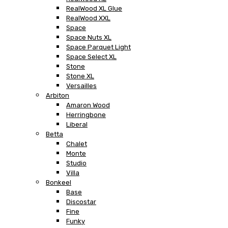
RealWood XL Glue
RealWood XXL
Space
Space Nuts XL
Space Parquet Light
Space Select XL
Stone
Stone XL
Versailles
Arbiton
Amaron Wood
Herringbone
Liberal
Betta
Chalet
Monte
Studio
Villa
Bonkeel
Base
Discostar
Fine
Funky