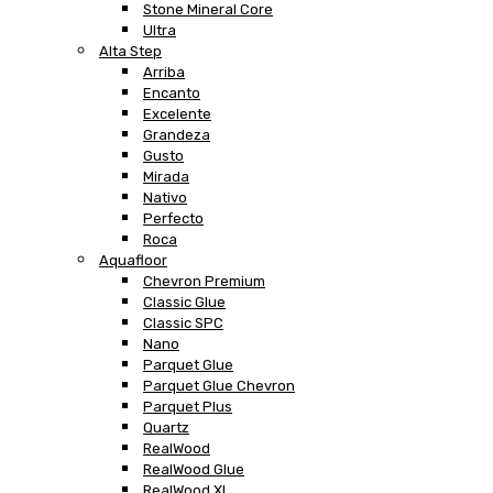
Stone Mineral Core
Ultra
Alta Step
Arriba
Encanto
Excelente
Grandeza
Gusto
Mirada
Nativo
Perfecto
Roca
Aquafloor
Chevron Premium
Classic Glue
Classic SPC
Nano
Parquet Glue
Parquet Glue Chevron
Parquet Plus
Quartz
RealWood
RealWood Glue
RealWood XL