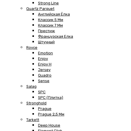
Strong Line
Quartz Parquet
Английская Ёлка
Классик 5 Мм
Классик 7 Мм
Престиж
Французская Елка
Штучный
Royce
Emotion
Enjoy
Enjoy H
Jersey
Quadro
Sense
Salag
SPC
SPC (плитка)
Stronghold
Prague
Prague 2,5 Мм
Tarkett
Deep House
Element Click