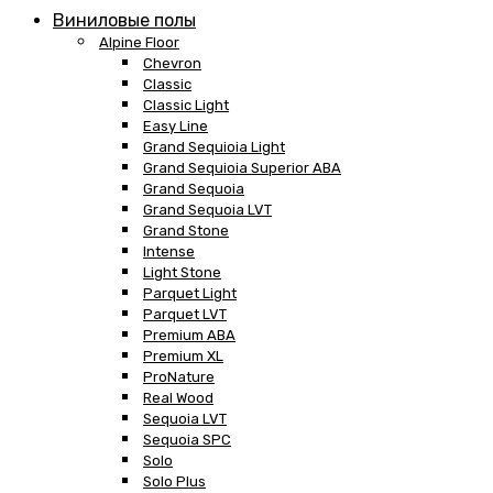
Виниловые полы
Alpine Floor
Chevron
Classic
Classic Light
Easy Line
Grand Sequioia Light
Grand Sequioia Superior ABA
Grand Sequoia
Grand Sequoia LVT
Grand Stone
Intense
Light Stone
Parquet Light
Parquet LVT
Premium ABA
Premium XL
ProNature
Real Wood
Sequoia LVT
Sequoia SPC
Solo
Solo Plus