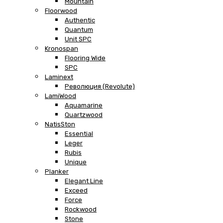
Mountain
Floorwood
Authentic
Quantum
Unit SPC
Kronospan
Flooring Wide
SPC
Laminext
Революция (Revolute)
LamiWood
Aquamarine
Quartzwood
NatisSton
Essential
Leger
Rubis
Unique
Planker
Elegant Line
Exceed
Force
Rockwood
Stone