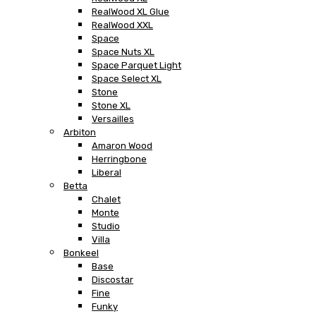
RealWood XL Glue
RealWood XXL
Space
Space Nuts XL
Space Parquet Light
Space Select XL
Stone
Stone XL
Versailles
Arbiton
Amaron Wood
Herringbone
Liberal
Betta
Chalet
Monte
Studio
Villa
Bonkeel
Base
Discostar
Fine
Funky