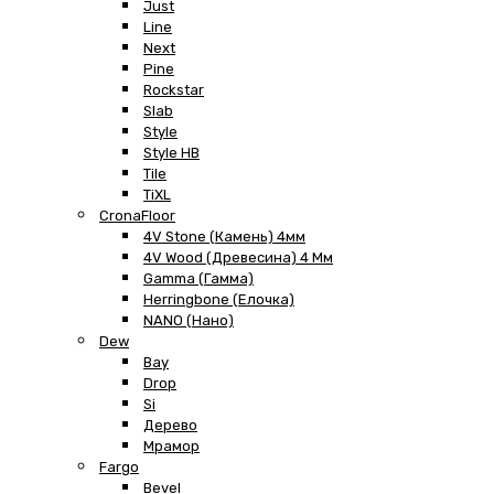
Just
Line
Next
Pine
Rockstar
Slab
Style
Style HB
Tile
TiXL
CronaFloor
4V Stone (Камень) 4мм
4V Wood (Древесина) 4 Мм
Gamma (Гамма)
Herringbone (Елочка)
NANO (Нано)
Dew
Bay
Drop
Si
Дерево
Мрамор
Fargo
Bevel