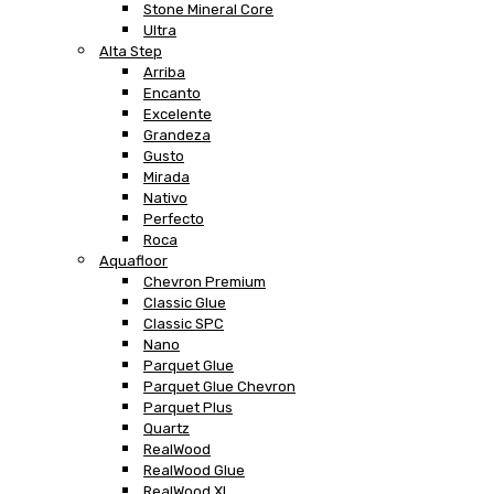
Stone Mineral Core
Ultra
Alta Step
Arriba
Encanto
Excelente
Grandeza
Gusto
Mirada
Nativo
Perfecto
Roca
Aquafloor
Chevron Premium
Classic Glue
Classic SPC
Nano
Parquet Glue
Parquet Glue Chevron
Parquet Plus
Quartz
RealWood
RealWood Glue
RealWood XL