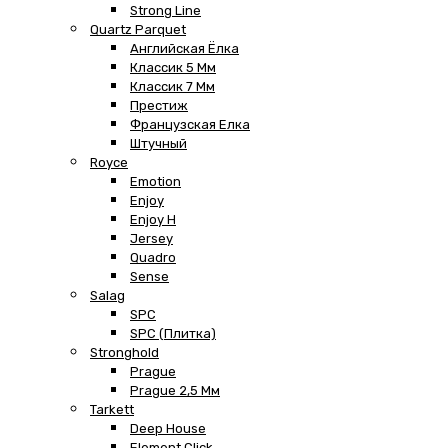
Strong Line
Quartz Parquet
Английская Ёлка
Классик 5 Мм
Классик 7 Мм
Престиж
Французская Елка
Штучный
Royce
Emotion
Enjoy
Enjoy H
Jersey
Quadro
Sense
Salag
SPC
SPC (плитка)
Stronghold
Prague
Prague 2,5 Мм
Tarkett
Deep House
Element Click