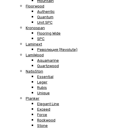
Mountain
Floorwood
Authentic
Quantum
Unit SPC
Kronospan
Flooring Wide
SPC
Laminext
Революция (Revolute)
LamiWood
Aquamarine
Quartzwood
NatisSton
Essential
Leger
Rubis
Unique
Planker
Elegant Line
Exceed
Force
Rockwood
Stone