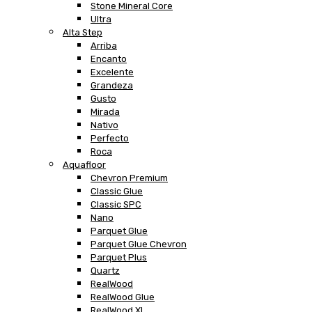
Stone Mineral Core
Ultra
Alta Step
Arriba
Encanto
Excelente
Grandeza
Gusto
Mirada
Nativo
Perfecto
Roca
Aquafloor
Chevron Premium
Classic Glue
Classic SPC
Nano
Parquet Glue
Parquet Glue Chevron
Parquet Plus
Quartz
RealWood
RealWood Glue
RealWood XL