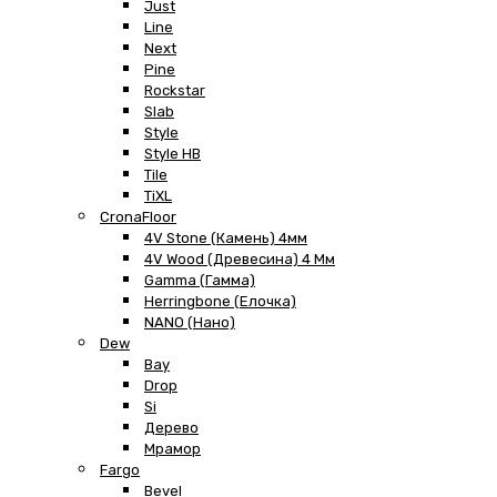
Just
Line
Next
Pine
Rockstar
Slab
Style
Style HB
Tile
TiXL
CronaFloor
4V Stone (Камень) 4мм
4V Wood (Древесина) 4 Мм
Gamma (Гамма)
Herringbone (Елочка)
NANO (Нано)
Dew
Bay
Drop
Si
Дерево
Мрамор
Fargo
Bevel