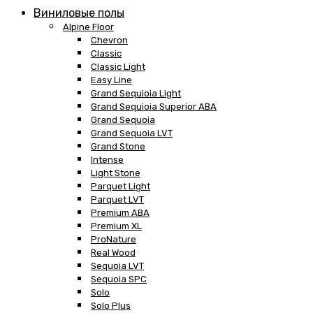
Виниловые полы
Alpine Floor
Chevron
Classic
Classic Light
Easy Line
Grand Sequioia Light
Grand Sequioia Superior ABA
Grand Sequoia
Grand Sequoia LVT
Grand Stone
Intense
Light Stone
Parquet Light
Parquet LVT
Premium ABA
Premium XL
ProNature
Real Wood
Sequoia LVT
Sequoia SPC
Solo
Solo Plus