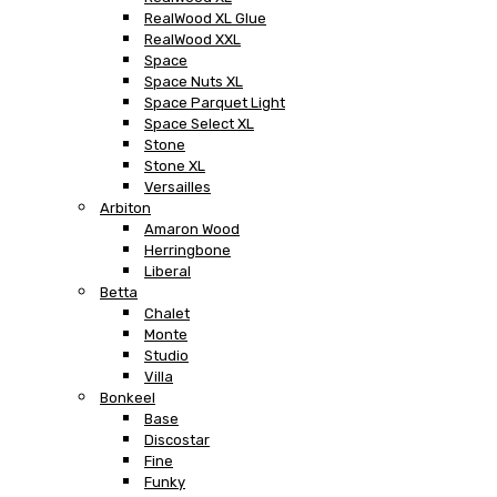
RealWood XL Glue
RealWood XXL
Space
Space Nuts XL
Space Parquet Light
Space Select XL
Stone
Stone XL
Versailles
Arbiton
Amaron Wood
Herringbone
Liberal
Betta
Chalet
Monte
Studio
Villa
Bonkeel
Base
Discostar
Fine
Funky