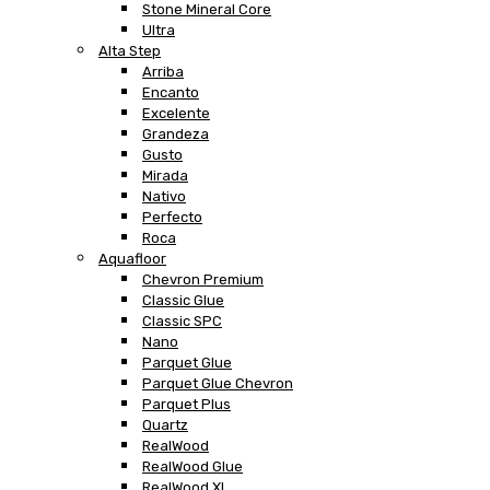
Stone Mineral Core
Ultra
Alta Step
Arriba
Encanto
Excelente
Grandeza
Gusto
Mirada
Nativo
Perfecto
Roca
Aquafloor
Chevron Premium
Classic Glue
Classic SPC
Nano
Parquet Glue
Parquet Glue Chevron
Parquet Plus
Quartz
RealWood
RealWood Glue
RealWood XL