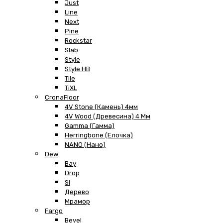
Just
Line
Next
Pine
Rockstar
Slab
Style
Style HB
Tile
TiXL
CronaFloor
4V Stone (Камень) 4мм
4V Wood (Древесина) 4 Мм
Gamma (Гамма)
Herringbone (Елочка)
NANO (Нано)
Dew
Bay
Drop
Si
Дерево
Мрамор
Fargo
Bevel