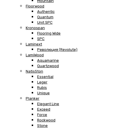
Mountain
Floorwood
Authentic
Quantum
Unit SPC
Kronospan
Flooring Wide
SPC
Laminext
Революция (Revolute)
LamiWood
Aquamarine
Quartzwood
NatisSton
Essential
Leger
Rubis
Unique
Planker
Elegant Line
Exceed
Force
Rockwood
Stone