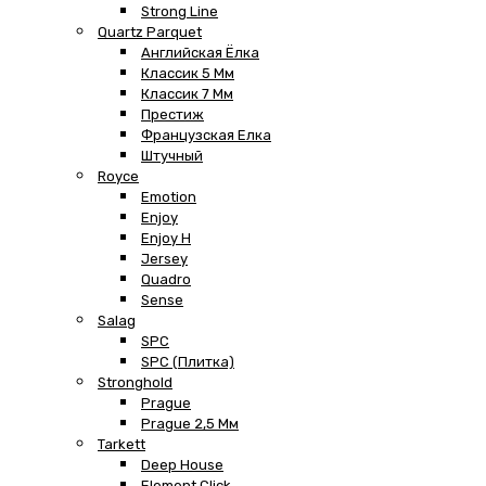
Strong Line
Quartz Parquet
Английская Ёлка
Классик 5 Мм
Классик 7 Мм
Престиж
Французская Елка
Штучный
Royce
Emotion
Enjoy
Enjoy H
Jersey
Quadro
Sense
Salag
SPC
SPC (плитка)
Stronghold
Prague
Prague 2,5 Мм
Tarkett
Deep House
Element Click