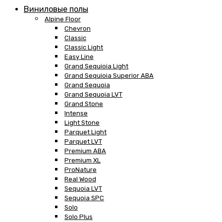
Виниловые полы
Alpine Floor
Chevron
Classic
Classic Light
Easy Line
Grand Sequioia Light
Grand Sequioia Superior ABA
Grand Sequoia
Grand Sequoia LVT
Grand Stone
Intense
Light Stone
Parquet Light
Parquet LVT
Premium ABA
Premium XL
ProNature
Real Wood
Sequoia LVT
Sequoia SPC
Solo
Solo Plus