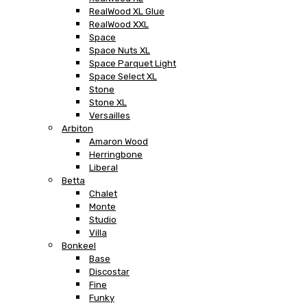
RealWood XL Glue
RealWood XXL
Space
Space Nuts XL
Space Parquet Light
Space Select XL
Stone
Stone XL
Versailles
Arbiton
Amaron Wood
Herringbone
Liberal
Betta
Chalet
Monte
Studio
Villa
Bonkeel
Base
Discostar
Fine
Funky