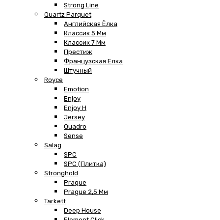
Strong Line
Quartz Parquet
Английская Ёлка
Классик 5 Мм
Классик 7 Мм
Престиж
Французская Елка
Штучный
Royce
Emotion
Enjoy
Enjoy H
Jersey
Quadro
Sense
Salag
SPC
SPC (плитка)
Stronghold
Prague
Prague 2,5 Мм
Tarkett
Deep House
Element Click