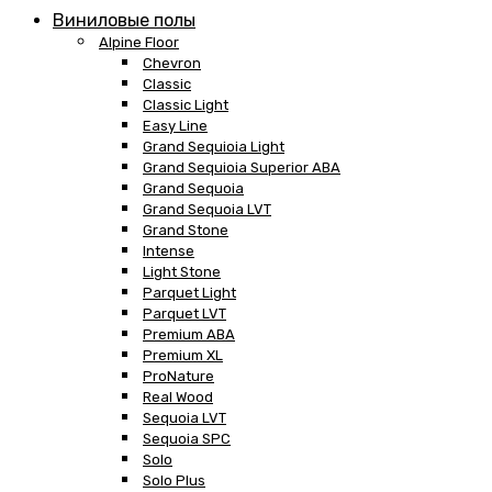
Виниловые полы
Alpine Floor
Chevron
Classic
Classic Light
Easy Line
Grand Sequioia Light
Grand Sequioia Superior ABA
Grand Sequoia
Grand Sequoia LVT
Grand Stone
Intense
Light Stone
Parquet Light
Parquet LVT
Premium ABA
Premium XL
ProNature
Real Wood
Sequoia LVT
Sequoia SPC
Solo
Solo Plus