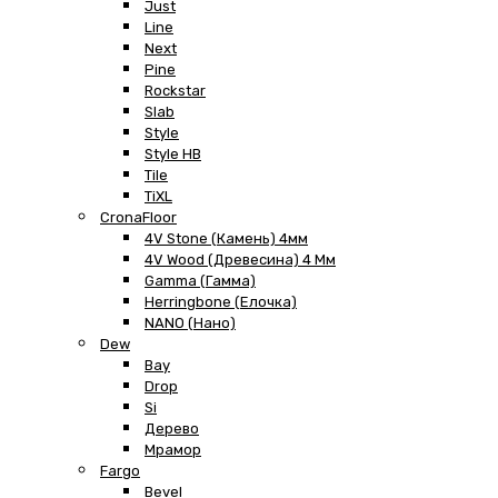
Just
Line
Next
Pine
Rockstar
Slab
Style
Style HB
Tile
TiXL
CronaFloor
4V Stone (Камень) 4мм
4V Wood (Древесина) 4 Мм
Gamma (Гамма)
Herringbone (Елочка)
NANO (Нано)
Dew
Bay
Drop
Si
Дерево
Мрамор
Fargo
Bevel