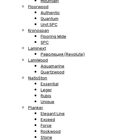
Mountain
Floorwood
Authentic
Quantum
Unit SPC
Kronospan
Flooring Wide
SPC
Laminext
Революция (Revolute)
LamiWood
Aquamarine
Quartzwood
NatisSton
Essential
Leger
Rubis
Unique
Planker
Elegant Line
Exceed
Force
Rockwood
Stone