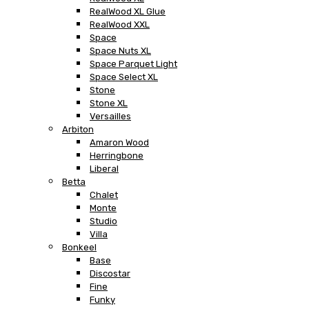
RealWood XL Glue
RealWood XXL
Space
Space Nuts XL
Space Parquet Light
Space Select XL
Stone
Stone XL
Versailles
Arbiton
Amaron Wood
Herringbone
Liberal
Betta
Chalet
Monte
Studio
Villa
Bonkeel
Base
Discostar
Fine
Funky