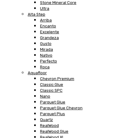
Stone Mineral Core
Ultra
Alta Step
Arriba
Encanto
Excelente
Grandeza
Gusto
Mirada
Nativo
Perfecto
Roca
Aquafloor
Chevron Premium
Classic Glue
Classic SPC
Nano
Parquet Glue
Parquet Glue Chevron
Parquet Plus
Quartz
RealWood
RealWood Glue
RealWood XL