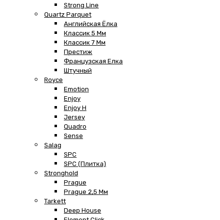
Strong Line
Quartz Parquet
Английская Ёлка
Классик 5 Мм
Классик 7 Мм
Престиж
Французская Елка
Штучный
Royce
Emotion
Enjoy
Enjoy H
Jersey
Quadro
Sense
Salag
SPC
SPC (плитка)
Stronghold
Prague
Prague 2,5 Мм
Tarkett
Deep House
Element Click