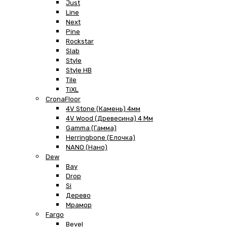
Just
Line
Next
Pine
Rockstar
Slab
Style
Style HB
Tile
TiXL
CronaFloor
4V Stone (Камень) 4мм
4V Wood (Древесина) 4 Мм
Gamma (Гамма)
Herringbone (Елочка)
NANO (Нано)
Dew
Bay
Drop
Si
Дерево
Мрамор
Fargo
Bevel