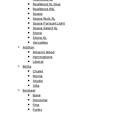
RealWood XL Glue
RealWood XXL
Space
Space Nuts XL
Space Parquet Light
Space Select XL
Stone
Stone XL
Versailles
Arbiton
Amaron Wood
Herringbone
Liberal
Betta
Chalet
Monte
Studio
Villa
Bonkeel
Base
Discostar
Fine
Funky