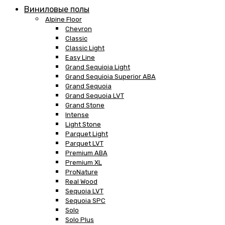
Виниловые полы
Alpine Floor
Chevron
Classic
Classic Light
Easy Line
Grand Sequioia Light
Grand Sequioia Superior ABA
Grand Sequoia
Grand Sequoia LVT
Grand Stone
Intense
Light Stone
Parquet Light
Parquet LVT
Premium ABA
Premium XL
ProNature
Real Wood
Sequoia LVT
Sequoia SPC
Solo
Solo Plus