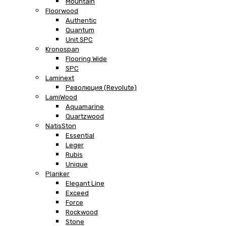
Mountain
Floorwood
Authentic
Quantum
Unit SPC
Kronospan
Flooring Wide
SPC
Laminext
Революция (Revolute)
LamiWood
Aquamarine
Quartzwood
NatisSton
Essential
Leger
Rubis
Unique
Planker
Elegant Line
Exceed
Force
Rockwood
Stone