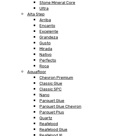
Stone Mineral Core
Ultra
Alta Step
Arriba
Encanto
Excelente
Grandeza
Gusto
Mirada
Nativo
Perfecto
Roca
Aquafloor
Chevron Premium
Classic Glue
Classic SPC
Nano
Parquet Glue
Parquet Glue Chevron
Parquet Plus
Quartz
RealWood
RealWood Glue
RealWood XL