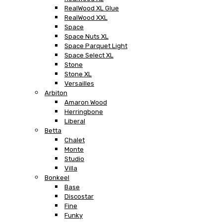
RealWood XL Glue
RealWood XXL
Space
Space Nuts XL
Space Parquet Light
Space Select XL
Stone
Stone XL
Versailles
Arbiton
Amaron Wood
Herringbone
Liberal
Betta
Chalet
Monte
Studio
Villa
Bonkeel
Base
Discostar
Fine
Funky