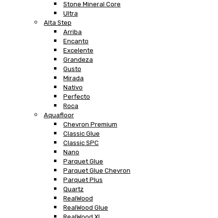
Stone Mineral Core
Ultra
Alta Step
Arriba
Encanto
Excelente
Grandeza
Gusto
Mirada
Nativo
Perfecto
Roca
Aquafloor
Chevron Premium
Classic Glue
Classic SPC
Nano
Parquet Glue
Parquet Glue Chevron
Parquet Plus
Quartz
RealWood
RealWood Glue
RealWood XL