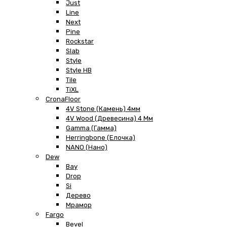
Just
Line
Next
Pine
Rockstar
Slab
Style
Style HB
Tile
TiXL
CronaFloor
4V Stone (Камень) 4мм
4V Wood (Древесина) 4 Мм
Gamma (Гамма)
Herringbone (Елочка)
NANO (Нано)
Dew
Bay
Drop
Si
Дерево
Мрамор
Fargo
Bevel