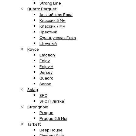
Strong Line
Quartz Parquet
Английская Ёлка
Классик 5 Мм
Классик 7 Мм
Престиж
Французская Елка
Штучный
Royce
Emotion
Enjoy
Enjoy H
Jersey
Quadro
Sense
Salag
SPC
SPC (плитка)
Stronghold
Prague
Prague 2,5 Мм
Tarkett
Deep House
Element Click