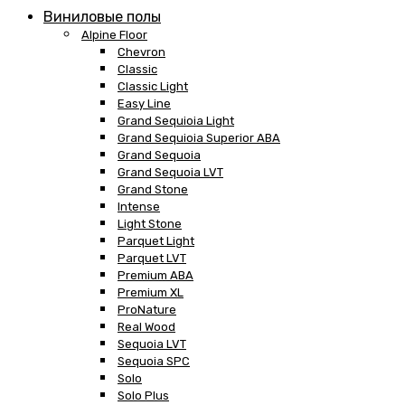
Виниловые полы
Alpine Floor
Chevron
Classic
Classic Light
Easy Line
Grand Sequioia Light
Grand Sequioia Superior ABA
Grand Sequoia
Grand Sequoia LVT
Grand Stone
Intense
Light Stone
Parquet Light
Parquet LVT
Premium ABA
Premium XL
ProNature
Real Wood
Sequoia LVT
Sequoia SPC
Solo
Solo Plus