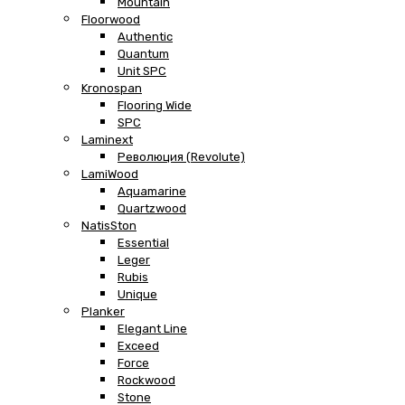
Mountain
Floorwood
Authentic
Quantum
Unit SPC
Kronospan
Flooring Wide
SPC
Laminext
Революция (Revolute)
LamiWood
Aquamarine
Quartzwood
NatisSton
Essential
Leger
Rubis
Unique
Planker
Elegant Line
Exceed
Force
Rockwood
Stone