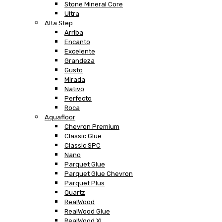
Stone Mineral Core
Ultra
Alta Step
Arriba
Encanto
Excelente
Grandeza
Gusto
Mirada
Nativo
Perfecto
Roca
Aquafloor
Chevron Premium
Classic Glue
Classic SPC
Nano
Parquet Glue
Parquet Glue Chevron
Parquet Plus
Quartz
RealWood
RealWood Glue
RealWood XL