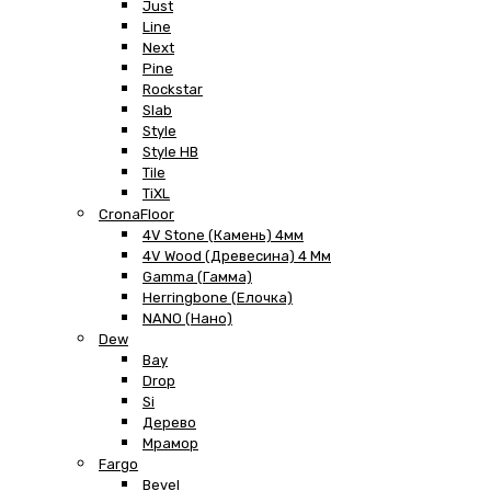
Just
Line
Next
Pine
Rockstar
Slab
Style
Style HB
Tile
TiXL
CronaFloor
4V Stone (Камень) 4мм
4V Wood (Древесина) 4 Мм
Gamma (Гамма)
Herringbone (Елочка)
NANO (Нано)
Dew
Bay
Drop
Si
Дерево
Мрамор
Fargo
Bevel