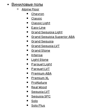
Виниловые полы
Alpine Floor
Chevron
Classic
Classic Light
Easy Line
Grand Sequioia Light
Grand Sequioia Superior ABA
Grand Sequoia
Grand Sequoia LVT
Grand Stone
Intense
Light Stone
Parquet Light
Parquet LVT
Premium ABA
Premium XL
ProNature
Real Wood
Sequoia LVT
Sequoia SPC
Solo
Solo Plus