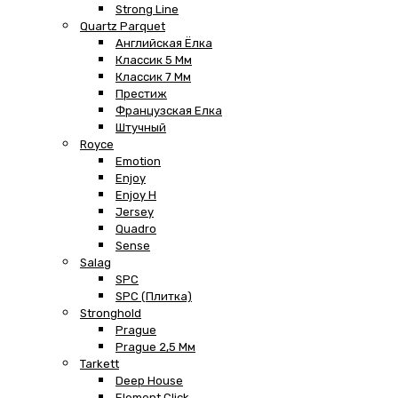
Strong Line
Quartz Parquet
Английская Ёлка
Классик 5 Мм
Классик 7 Мм
Престиж
Французская Елка
Штучный
Royce
Emotion
Enjoy
Enjoy H
Jersey
Quadro
Sense
Salag
SPC
SPC (плитка)
Stronghold
Prague
Prague 2,5 Мм
Tarkett
Deep House
Element Click