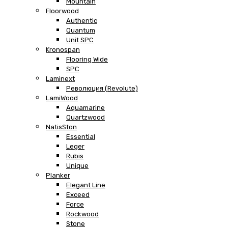
Mountain
Floorwood
Authentic
Quantum
Unit SPC
Kronospan
Flooring Wide
SPC
Laminext
Революция (Revolute)
LamiWood
Aquamarine
Quartzwood
NatisSton
Essential
Leger
Rubis
Unique
Planker
Elegant Line
Exceed
Force
Rockwood
Stone