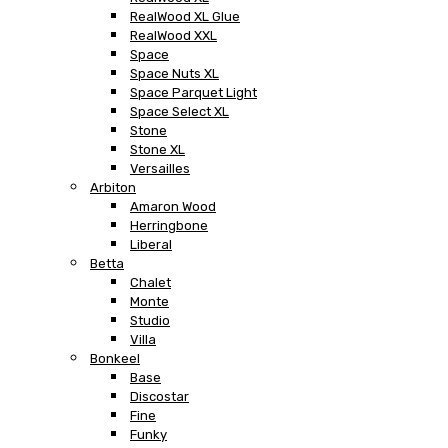
RealWood XL Glue
RealWood XXL
Space
Space Nuts XL
Space Parquet Light
Space Select XL
Stone
Stone XL
Versailles
Arbiton
Amaron Wood
Herringbone
Liberal
Betta
Chalet
Monte
Studio
Villa
Bonkeel
Base
Discostar
Fine
Funky