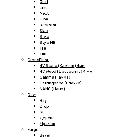
Just
Line
Next
Pine
Rockstar
Slab
Style
Style HB
Tile
TiXL
CronaFloor
4V Stone (Камень) 4мм
4V Wood (Древесина) 4 Мм
Gamma (Гамма)
Herringbone (Елочка)
NANO (Нано)
Dew
Bay
Drop
Si
Дерево
Мрамор
Fargo
Bevel