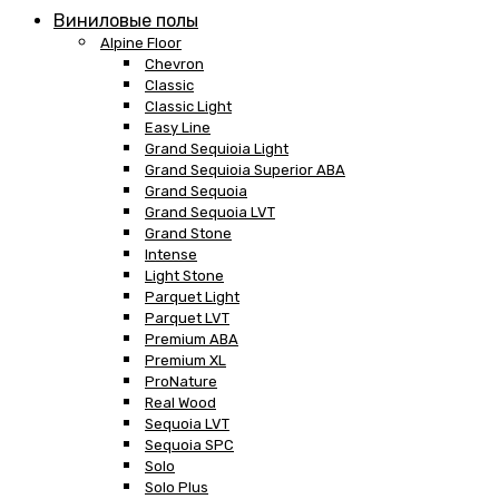
Виниловые полы
Alpine Floor
Chevron
Classic
Classic Light
Easy Line
Grand Sequioia Light
Grand Sequioia Superior ABA
Grand Sequoia
Grand Sequoia LVT
Grand Stone
Intense
Light Stone
Parquet Light
Parquet LVT
Premium ABA
Premium XL
ProNature
Real Wood
Sequoia LVT
Sequoia SPC
Solo
Solo Plus