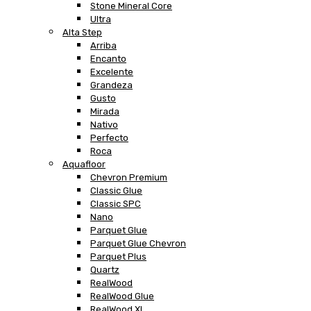
Stone Mineral Core
Ultra
Alta Step
Arriba
Encanto
Excelente
Grandeza
Gusto
Mirada
Nativo
Perfecto
Roca
Aquafloor
Chevron Premium
Classic Glue
Classic SPC
Nano
Parquet Glue
Parquet Glue Chevron
Parquet Plus
Quartz
RealWood
RealWood Glue
RealWood XL