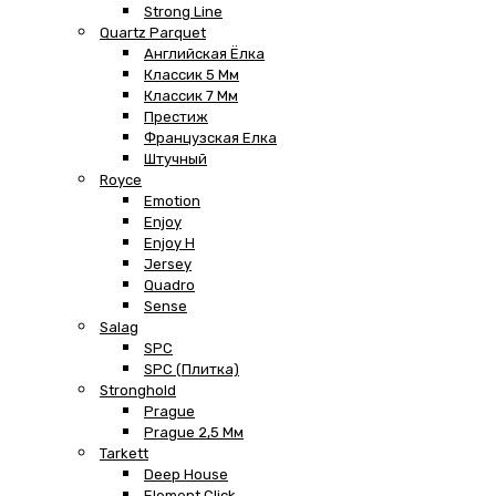
Strong Line
Quartz Parquet
Английская Ёлка
Классик 5 Мм
Классик 7 Мм
Престиж
Французская Елка
Штучный
Royce
Emotion
Enjoy
Enjoy H
Jersey
Quadro
Sense
Salag
SPC
SPC (плитка)
Stronghold
Prague
Prague 2,5 Мм
Tarkett
Deep House
Element Click