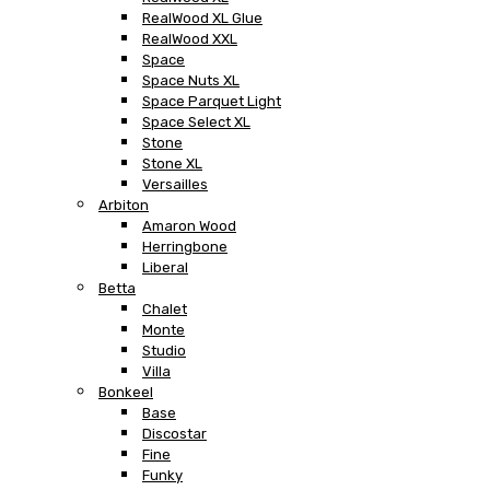
RealWood XL Glue
RealWood XXL
Space
Space Nuts XL
Space Parquet Light
Space Select XL
Stone
Stone XL
Versailles
Arbiton
Amaron Wood
Herringbone
Liberal
Betta
Chalet
Monte
Studio
Villa
Bonkeel
Base
Discostar
Fine
Funky