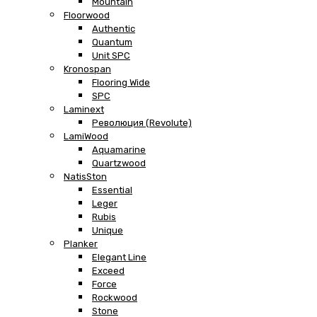
Mountain
Floorwood
Authentic
Quantum
Unit SPC
Kronospan
Flooring Wide
SPC
Laminext
Революция (Revolute)
LamiWood
Aquamarine
Quartzwood
NatisSton
Essential
Leger
Rubis
Unique
Planker
Elegant Line
Exceed
Force
Rockwood
Stone