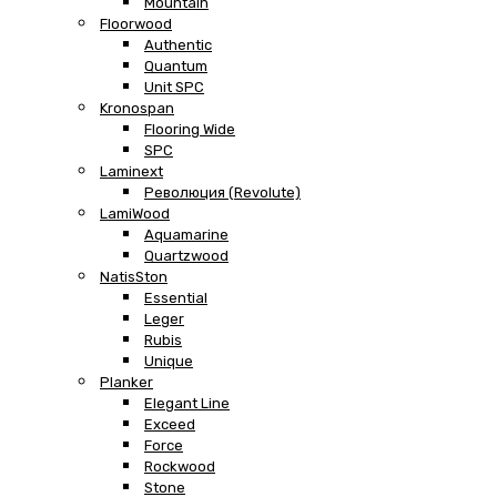
Mountain
Floorwood
Authentic
Quantum
Unit SPC
Kronospan
Flooring Wide
SPC
Laminext
Революция (Revolute)
LamiWood
Aquamarine
Quartzwood
NatisSton
Essential
Leger
Rubis
Unique
Planker
Elegant Line
Exceed
Force
Rockwood
Stone