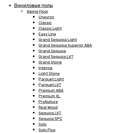
Виниловые полы
Alpine Floor
Chevron
Classic
Classic Light
Easy Line
Grand Sequioia Light
Grand Sequioia Superior ABA
Grand Sequoia
Grand Sequoia LVT
Grand Stone
Intense
Light Stone
Parquet Light
Parquet LVT
Premium ABA
Premium XL
ProNature
Real Wood
Sequoia LVT
Sequoia SPC
Solo
Solo Plus