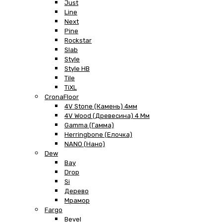
Just
Line
Next
Pine
Rockstar
Slab
Style
Style HB
Tile
TiXL
CronaFloor
4V Stone (Камень) 4мм
4V Wood (Древесина) 4 Мм
Gamma (Гамма)
Herringbone (Елочка)
NANO (Нано)
Dew
Bay
Drop
Si
Дерево
Мрамор
Fargo
Bevel