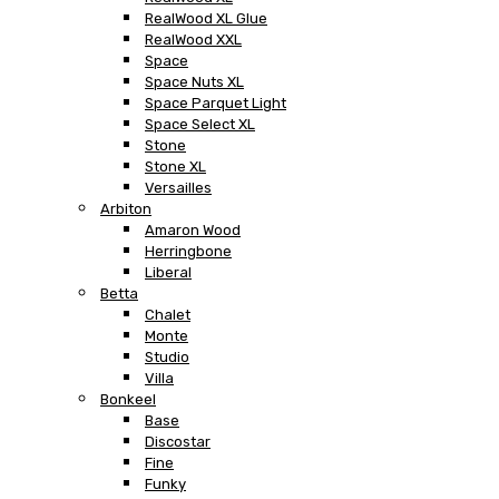
RealWood XL Glue
RealWood XXL
Space
Space Nuts XL
Space Parquet Light
Space Select XL
Stone
Stone XL
Versailles
Arbiton
Amaron Wood
Herringbone
Liberal
Betta
Chalet
Monte
Studio
Villa
Bonkeel
Base
Discostar
Fine
Funky