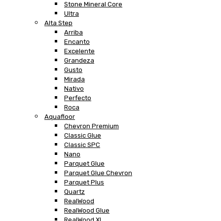
Stone Mineral Core
Ultra
Alta Step
Arriba
Encanto
Excelente
Grandeza
Gusto
Mirada
Nativo
Perfecto
Roca
Aquafloor
Chevron Premium
Classic Glue
Classic SPC
Nano
Parquet Glue
Parquet Glue Chevron
Parquet Plus
Quartz
RealWood
RealWood Glue
RealWood XL