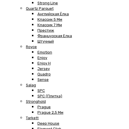
Strong Line
Quartz Parquet
Английская Ёлка
Классик 5 Мм
Классик 7 Мм
Престиж
Французская Елка
Штучный
Royce
Emotion
Enjoy
Enjoy H
Jersey
Quadro
Sense
Salag
SPC
SPC (плитка)
Stronghold
Prague
Prague 2,5 Мм
Tarkett
Deep House
Element Click