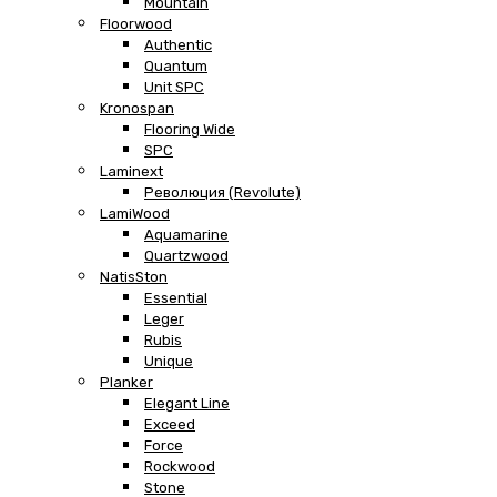
Mountain
Floorwood
Authentic
Quantum
Unit SPC
Kronospan
Flooring Wide
SPC
Laminext
Революция (Revolute)
LamiWood
Aquamarine
Quartzwood
NatisSton
Essential
Leger
Rubis
Unique
Planker
Elegant Line
Exceed
Force
Rockwood
Stone