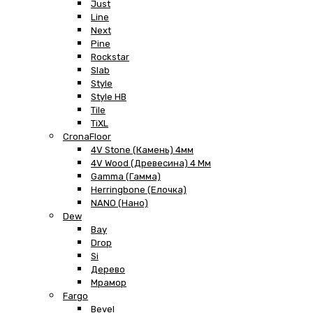
Just
Line
Next
Pine
Rockstar
Slab
Style
Style HB
Tile
TiXL
CronaFloor
4V Stone (Камень) 4мм
4V Wood (Древесина) 4 Мм
Gamma (Гамма)
Herringbone (Елочка)
NANO (Нано)
Dew
Bay
Drop
Si
Дерево
Мрамор
Fargo
Bevel