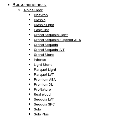
Виниловые полы
Alpine Floor
Chevron
Classic
Classic Light
Easy Line
Grand Sequioia Light
Grand Sequioia Superior ABA
Grand Sequoia
Grand Sequoia LVT
Grand Stone
Intense
Light Stone
Parquet Light
Parquet LVT
Premium ABA
Premium XL
ProNature
Real Wood
Sequoia LVT
Sequoia SPC
Solo
Solo Plus