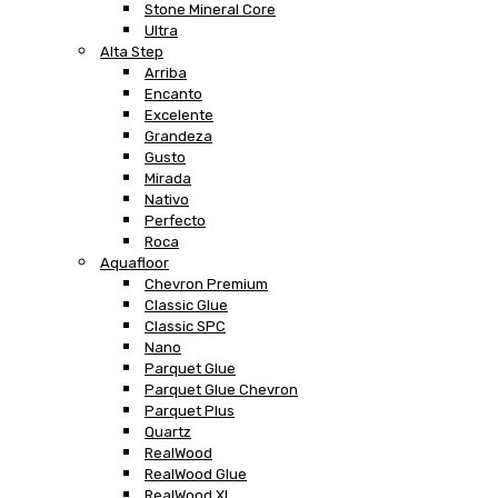
Stone Mineral Core
Ultra
Alta Step
Arriba
Encanto
Excelente
Grandeza
Gusto
Mirada
Nativo
Perfecto
Roca
Aquafloor
Chevron Premium
Classic Glue
Classic SPC
Nano
Parquet Glue
Parquet Glue Chevron
Parquet Plus
Quartz
RealWood
RealWood Glue
RealWood XL