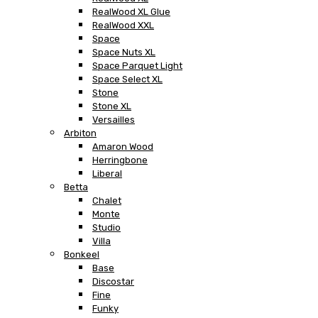
RealWood XL Glue
RealWood XXL
Space
Space Nuts XL
Space Parquet Light
Space Select XL
Stone
Stone XL
Versailles
Arbiton
Amaron Wood
Herringbone
Liberal
Betta
Chalet
Monte
Studio
Villa
Bonkeel
Base
Discostar
Fine
Funky