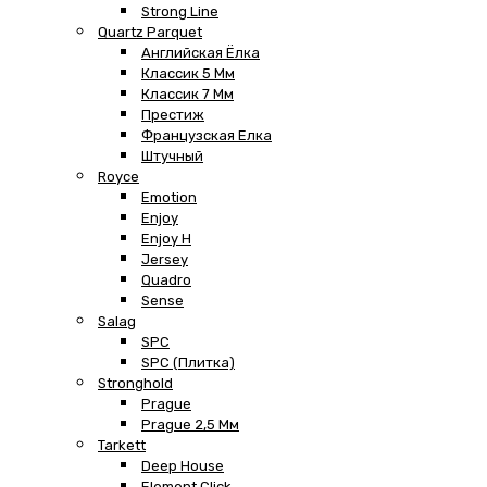
Strong Line
Quartz Parquet
Английская Ёлка
Классик 5 Мм
Классик 7 Мм
Престиж
Французская Елка
Штучный
Royce
Emotion
Enjoy
Enjoy H
Jersey
Quadro
Sense
Salag
SPC
SPC (плитка)
Stronghold
Prague
Prague 2,5 Мм
Tarkett
Deep House
Element Click