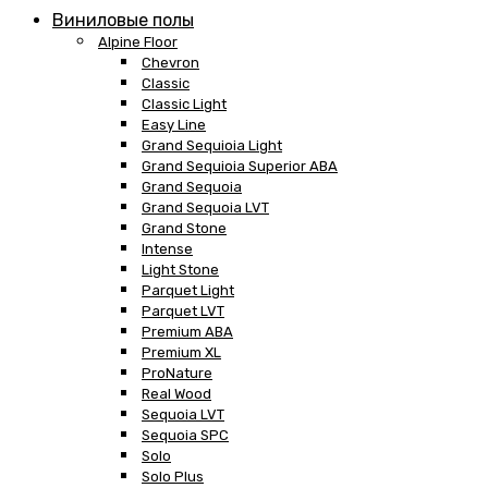
Виниловые полы
Alpine Floor
Chevron
Classic
Classic Light
Easy Line
Grand Sequioia Light
Grand Sequioia Superior ABA
Grand Sequoia
Grand Sequoia LVT
Grand Stone
Intense
Light Stone
Parquet Light
Parquet LVT
Premium ABA
Premium XL
ProNature
Real Wood
Sequoia LVT
Sequoia SPC
Solo
Solo Plus