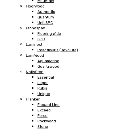
Mountain
Floorwood
Authentic
Quantum
Unit SPC
Kronospan
Flooring Wide
SPC
Laminext
Революция (Revolute)
LamiWood
Aquamarine
Quartzwood
NatisSton
Essential
Leger
Rubis
Unique
Planker
Elegant Line
Exceed
Force
Rockwood
Stone