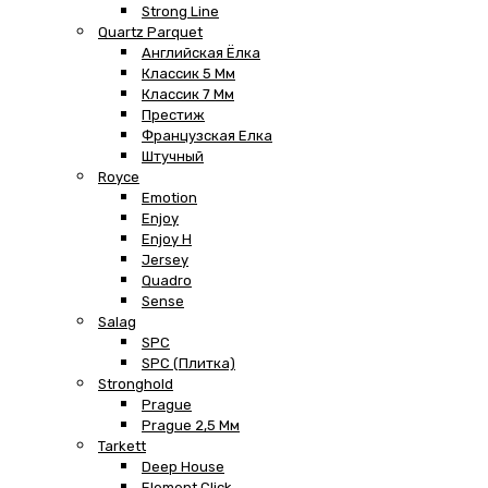
Strong Line
Quartz Parquet
Английская Ёлка
Классик 5 Мм
Классик 7 Мм
Престиж
Французская Елка
Штучный
Royce
Emotion
Enjoy
Enjoy H
Jersey
Quadro
Sense
Salag
SPC
SPC (плитка)
Stronghold
Prague
Prague 2,5 Мм
Tarkett
Deep House
Element Click