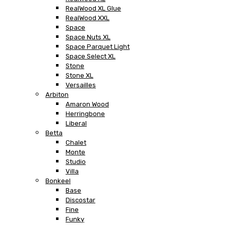
RealWood XL Glue
RealWood XXL
Space
Space Nuts XL
Space Parquet Light
Space Select XL
Stone
Stone XL
Versailles
Arbiton
Amaron Wood
Herringbone
Liberal
Betta
Chalet
Monte
Studio
Villa
Bonkeel
Base
Discostar
Fine
Funky