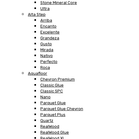
Stone Mineral Core
Ultra
Alta Step
Arriba
Encanto
Excelente
Grandeza
Gusto
Mirada
Nativo
Perfecto
Roca
Aquafloor
Chevron Premium
Classic Glue
Classic SPC
Nano
Parquet Glue
Parquet Glue Chevron
Parquet Plus
Quartz
RealWood
RealWood Glue
RealWood XL