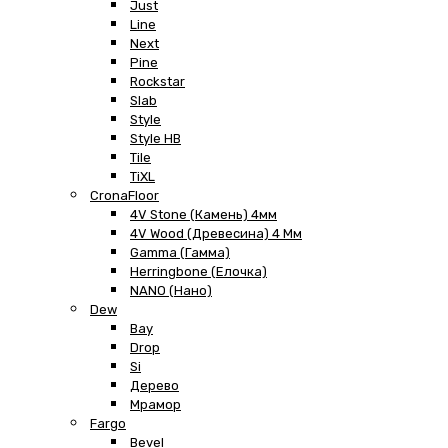
Just
Line
Next
Pine
Rockstar
Slab
Style
Style HB
Tile
TiXL
CronaFloor
4V Stone (Камень) 4мм
4V Wood (Древесина) 4 Мм
Gamma (Гамма)
Herringbone (Елочка)
NANO (Нано)
Dew
Bay
Drop
Si
Дерево
Мрамор
Fargo
Bevel