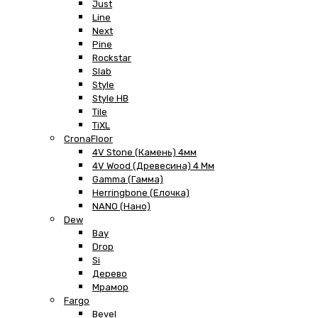
Just
Line
Next
Pine
Rockstar
Slab
Style
Style HB
Tile
TiXL
CronaFloor
4V Stone (Камень) 4мм
4V Wood (Древесина) 4 Мм
Gamma (Гамма)
Herringbone (Елочка)
NANO (Нано)
Dew
Bay
Drop
Si
Дерево
Мрамор
Fargo
Bevel