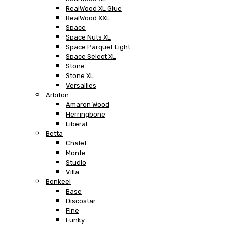
RealWood XL Glue
RealWood XXL
Space
Space Nuts XL
Space Parquet Light
Space Select XL
Stone
Stone XL
Versailles
Arbiton
Amaron Wood
Herringbone
Liberal
Betta
Chalet
Monte
Studio
Villa
Bonkeel
Base
Discostar
Fine
Funky