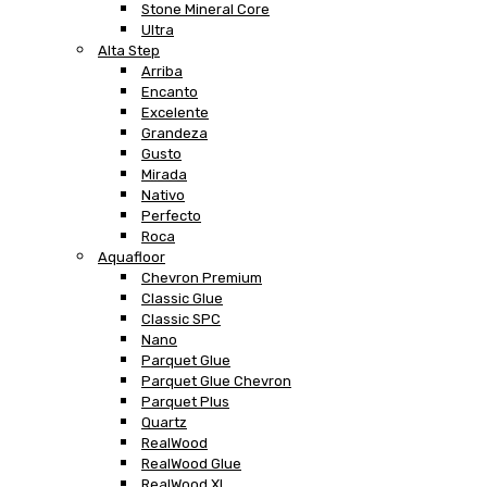
Stone Mineral Core
Ultra
Alta Step
Arriba
Encanto
Excelente
Grandeza
Gusto
Mirada
Nativo
Perfecto
Roca
Aquafloor
Chevron Premium
Classic Glue
Classic SPC
Nano
Parquet Glue
Parquet Glue Chevron
Parquet Plus
Quartz
RealWood
RealWood Glue
RealWood XL