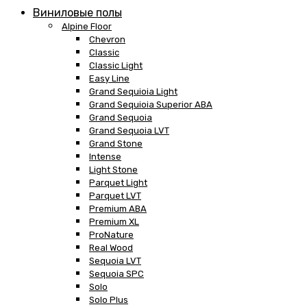
Виниловые полы
Alpine Floor
Chevron
Classic
Classic Light
Easy Line
Grand Sequioia Light
Grand Sequioia Superior ABA
Grand Sequoia
Grand Sequoia LVT
Grand Stone
Intense
Light Stone
Parquet Light
Parquet LVT
Premium ABA
Premium XL
ProNature
Real Wood
Sequoia LVT
Sequoia SPC
Solo
Solo Plus