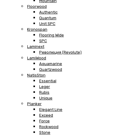
Mountain
Floorwood
Authentic
Quantum
Unit SPC
Kronospan
Flooring Wide
SPC
Laminext
Революция (Revolute)
LamiWood
Aquamarine
Quartzwood
NatisSton
Essential
Leger
Rubis
Unique
Planker
Elegant Line
Exceed
Force
Rockwood
Stone