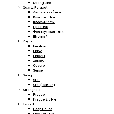
Strong Line
Quartz Parquet
Английская Ёлка
Классик 5 Мм
Классик 7 Мм
Престиж
Французская Елка
Штучный
Royce
Emotion
Enjoy
Enjoy H
Jersey
Quadro
Sense
Salag
SPC
SPC (плитка)
Stronghold
Prague
Prague 2,5 Мм
Tarkett
Deep House
Element Click