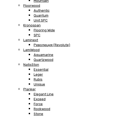
Mountain
Floorwood
Authentic
Quantum
Unit SPC
Kronospan
Flooring Wide
SPC
Laminext
Революция (Revolute)
LamiWood
Aquamarine
Quartzwood
NatisSton
Essential
Leger
Rubis
Unique
Planker
Elegant Line
Exceed
Force
Rockwood
Stone