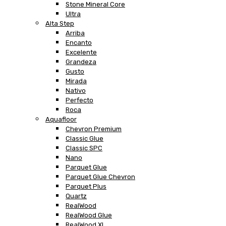
Stone Mineral Core
Ultra
Alta Step
Arriba
Encanto
Excelente
Grandeza
Gusto
Mirada
Nativo
Perfecto
Roca
Aquafloor
Chevron Premium
Classic Glue
Classic SPC
Nano
Parquet Glue
Parquet Glue Chevron
Parquet Plus
Quartz
RealWood
RealWood Glue
RealWood XL