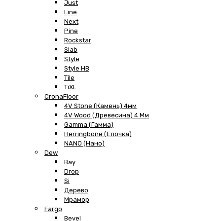
Just
Line
Next
Pine
Rockstar
Slab
Style
Style HB
Tile
TiXL
CronaFloor
4V Stone (Камень) 4мм
4V Wood (Древесина) 4 Мм
Gamma (Гамма)
Herringbone (Елочка)
NANO (Нано)
Dew
Bay
Drop
Si
Дерево
Мрамор
Fargo
Bevel