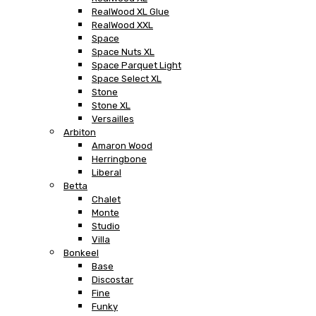
RealWood XL Glue
RealWood XXL
Space
Space Nuts XL
Space Parquet Light
Space Select XL
Stone
Stone XL
Versailles
Arbiton
Amaron Wood
Herringbone
Liberal
Betta
Chalet
Monte
Studio
Villa
Bonkeel
Base
Discostar
Fine
Funky