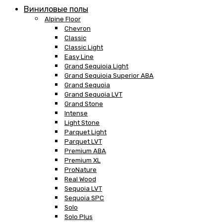
Виниловые полы
Alpine Floor
Chevron
Classic
Classic Light
Easy Line
Grand Sequioia Light
Grand Sequioia Superior ABA
Grand Sequoia
Grand Sequoia LVT
Grand Stone
Intense
Light Stone
Parquet Light
Parquet LVT
Premium ABA
Premium XL
ProNature
Real Wood
Sequoia LVT
Sequoia SPC
Solo
Solo Plus