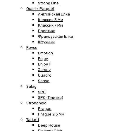
Strong Line
Quartz Parquet
Английская Ёлка
Классик 5 Мм
Классик 7 Мм
Престиж
Французская Елка
Штучный
Royce
Emotion
Enjoy
Enjoy H
Jersey
Quadro
Sense
Salag
SPC
SPC (плитка)
Stronghold
Prague
Prague 2,5 Мм
Tarkett
Deep House
Element Click