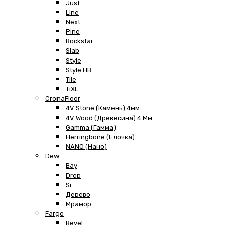
Just
Line
Next
Pine
Rockstar
Slab
Style
Style HB
Tile
TiXL
CronaFloor
4V Stone (Камень) 4мм
4V Wood (Древесина) 4 Мм
Gamma (Гамма)
Herringbone (Елочка)
NANO (Нано)
Dew
Bay
Drop
Si
Дерево
Мрамор
Fargo
Bevel