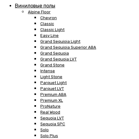
Виниловые полы
Alpine Floor
Chevron
Classic
Classic Light
Easy Line
Grand Sequioia Light
Grand Sequioia Superior ABA
Grand Sequoia
Grand Sequoia LVT
Grand Stone
Intense
Light Stone
Parquet Light
Parquet LVT
Premium ABA
Premium XL
ProNature
Real Wood
Sequoia LVT
Sequoia SPC
Solo
Solo Plus