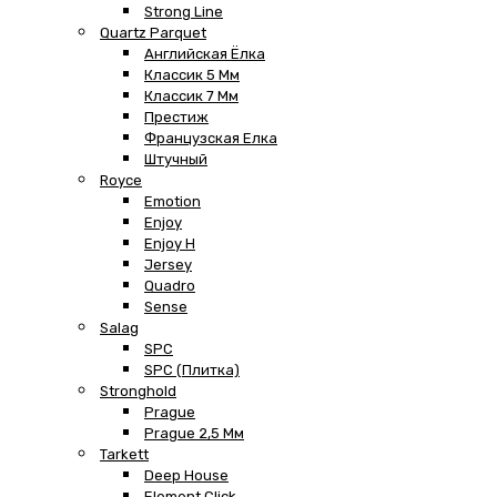
Strong Line
Quartz Parquet
Английская Ёлка
Классик 5 Мм
Классик 7 Мм
Престиж
Французская Елка
Штучный
Royce
Emotion
Enjoy
Enjoy H
Jersey
Quadro
Sense
Salag
SPC
SPC (плитка)
Stronghold
Prague
Prague 2,5 Мм
Tarkett
Deep House
Element Click