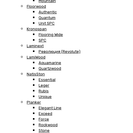
Mountain
Floorwood
Authentic
Quantum
Unit SPC
Kronospan
Flooring Wide
SPC
Laminext
Революция (Revolute)
LamiWood
Aquamarine
Quartzwood
NatisSton
Essential
Leger
Rubis
Unique
Planker
Elegant Line
Exceed
Force
Rockwood
Stone