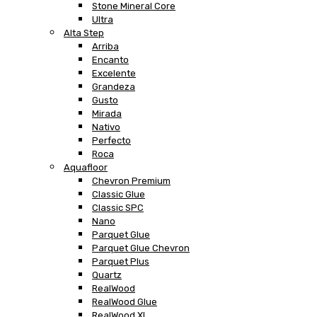
Stone Mineral Core
Ultra
Alta Step
Arriba
Encanto
Excelente
Grandeza
Gusto
Mirada
Nativo
Perfecto
Roca
Aquafloor
Chevron Premium
Classic Glue
Classic SPC
Nano
Parquet Glue
Parquet Glue Chevron
Parquet Plus
Quartz
RealWood
RealWood Glue
RealWood XL