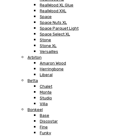
RealWood XL Glue
RealWood XXL
Space
Space Nuts XL
Space Parquet Light
Space Select XL
Stone
Stone XL
Versailles
Arbiton
Amaron Wood
Herringbone
Liberal
Betta
Chalet
Monte
Studio
Villa
Bonkeel
Base
Discostar
Fine
Funky