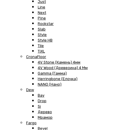
Just
Line
Next
Pine
Rockstar
Slab
Style
Style HB
Tile
TiXL
CronaFloor
4V Stone (Камень) 4мм
4V Wood (Древесина) 4 Мм
Gamma (Гамма)
Herringbone (Елочка)
NANO (Нано)
Dew
Bay
Drop
Si
Дерево
Мрамор
Fargo
Bevel