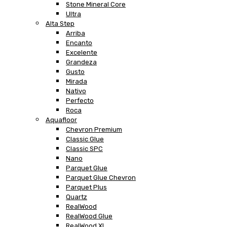
Stone Mineral Core
Ultra
Alta Step
Arriba
Encanto
Excelente
Grandeza
Gusto
Mirada
Nativo
Perfecto
Roca
Aquafloor
Chevron Premium
Classic Glue
Classic SPC
Nano
Parquet Glue
Parquet Glue Chevron
Parquet Plus
Quartz
RealWood
RealWood Glue
RealWood XL