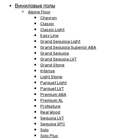
Виниловые полы
Alpine Floor
Chevron
Classic
Classic Light
Easy Line
Grand Sequioia Light
Grand Sequioia Superior ABA
Grand Sequoia
Grand Sequoia LVT
Grand Stone
Intense
Light Stone
Parquet Light
Parquet LVT
Premium ABA
Premium XL
ProNature
Real Wood
Sequoia LVT
Sequoia SPC
Solo
Solo Plus