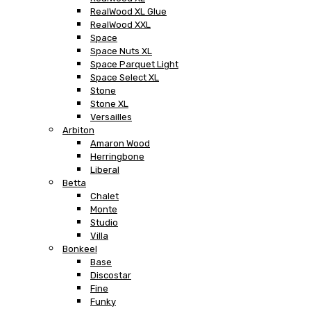
RealWood XL Glue
RealWood XXL
Space
Space Nuts XL
Space Parquet Light
Space Select XL
Stone
Stone XL
Versailles
Arbiton
Amaron Wood
Herringbone
Liberal
Betta
Chalet
Monte
Studio
Villa
Bonkeel
Base
Discostar
Fine
Funky