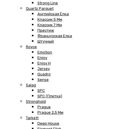
Strong Line
Quartz Parquet
Английская Ёлка
Классик 5 Мм
Классик 7 Мм
Престиж
Французская Елка
Штучный
Royce
Emotion
Enjoy
Enjoy H
Jersey
Quadro
Sense
Salag
SPC
SPC (плитка)
Stronghold
Prague
Prague 2,5 Мм
Tarkett
Deep House
Element Click