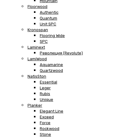
Mountain
Floorwood
Authentic
Quantum
Unit SPC
Kronospan
Flooring Wide
SPC
Laminext
Революция (Revolute)
LamiWood
Aquamarine
Quartzwood
NatisSton
Essential
Leger
Rubis
Unique
Planker
Elegant Line
Exceed
Force
Rockwood
Stone