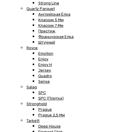
Strong Line
Quartz Parquet
Английская Ёлка
Классик 5 Мм
Классик 7 Мм
Престиж
Французская Елка
Штучный
Royce
Emotion
Enjoy
Enjoy H
Jersey
Quadro
Sense
Salag
SPC
SPC (плитка)
Stronghold
Prague
Prague 2,5 Мм
Tarkett
Deep House
Element Click