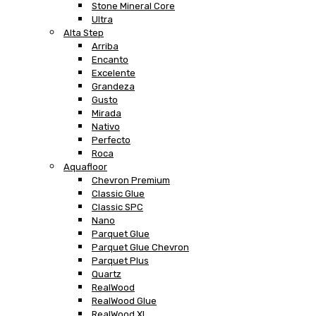
Stone Mineral Core
Ultra
Alta Step
Arriba
Encanto
Excelente
Grandeza
Gusto
Mirada
Nativo
Perfecto
Roca
Aquafloor
Chevron Premium
Classic Glue
Classic SPC
Nano
Parquet Glue
Parquet Glue Chevron
Parquet Plus
Quartz
RealWood
RealWood Glue
RealWood XL