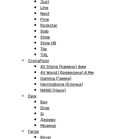
Just
Line
Next
Pine
Rockstar
Slab
Style
Style HB
Tile
TiXL
CronaFloor
4V Stone (Камень) 4мм
4V Wood (Древесина) 4 Мм
Gamma (Гамма)
Herringbone (Елочка)
NANO (Нано)
Dew
Bay
Drop
Si
Дерево
Мрамор
Fargo
Bevel