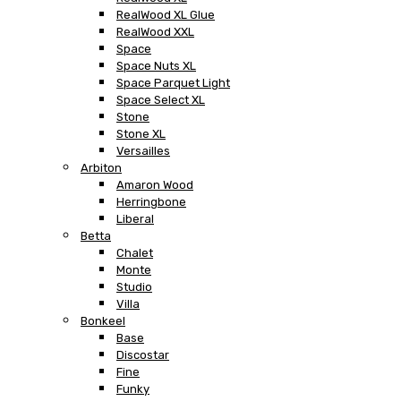
RealWood XL Glue
RealWood XXL
Space
Space Nuts XL
Space Parquet Light
Space Select XL
Stone
Stone XL
Versailles
Arbiton
Amaron Wood
Herringbone
Liberal
Betta
Chalet
Monte
Studio
Villa
Bonkeel
Base
Discostar
Fine
Funky