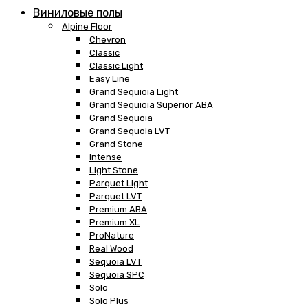
Виниловые полы
Alpine Floor
Chevron
Classic
Classic Light
Easy Line
Grand Sequioia Light
Grand Sequioia Superior ABA
Grand Sequoia
Grand Sequoia LVT
Grand Stone
Intense
Light Stone
Parquet Light
Parquet LVT
Premium ABA
Premium XL
ProNature
Real Wood
Sequoia LVT
Sequoia SPC
Solo
Solo Plus