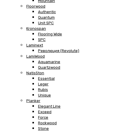
Mountain
Floorwood
Authentic
Quantum
Unit SPC
Kronospan
Flooring Wide
SPC
Laminext
Революция (Revolute)
LamiWood
Aquamarine
Quartzwood
NatisSton
Essential
Leger
Rubis
Unique
Planker
Elegant Line
Exceed
Force
Rockwood
Stone