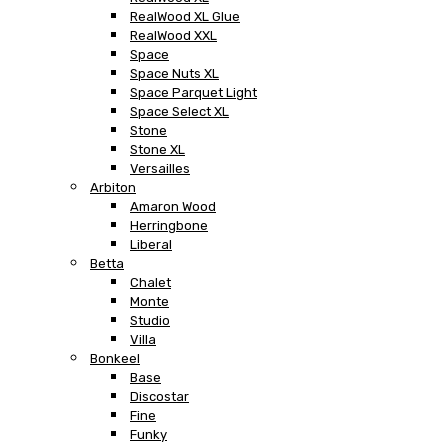
RealWood XL Glue
RealWood XXL
Space
Space Nuts XL
Space Parquet Light
Space Select XL
Stone
Stone XL
Versailles
Arbiton
Amaron Wood
Herringbone
Liberal
Betta
Chalet
Monte
Studio
Villa
Bonkeel
Base
Discostar
Fine
Funky