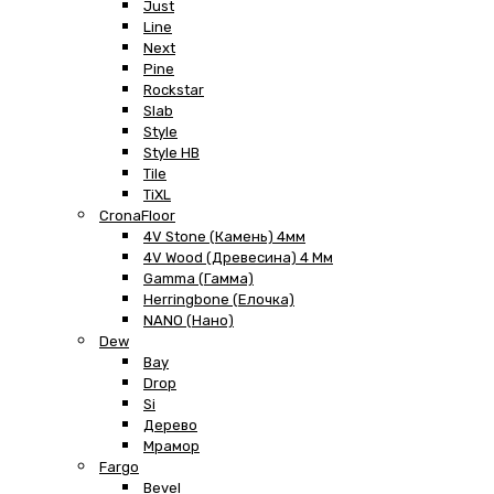
Just
Line
Next
Pine
Rockstar
Slab
Style
Style HB
Tile
TiXL
CronaFloor
4V Stone (Камень) 4мм
4V Wood (Древесина) 4 Мм
Gamma (Гамма)
Herringbone (Елочка)
NANO (Нано)
Dew
Bay
Drop
Si
Дерево
Мрамор
Fargo
Bevel