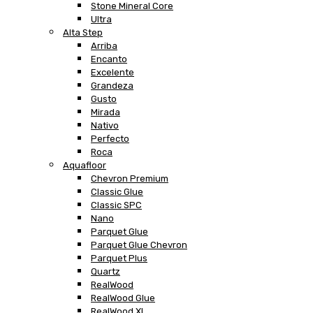
Stone Mineral Core
Ultra
Alta Step
Arriba
Encanto
Excelente
Grandeza
Gusto
Mirada
Nativo
Perfecto
Roca
Aquafloor
Chevron Premium
Classic Glue
Classic SPC
Nano
Parquet Glue
Parquet Glue Chevron
Parquet Plus
Quartz
RealWood
RealWood Glue
RealWood XL