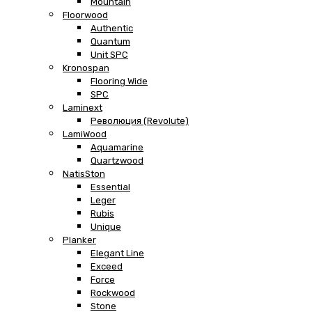
Mountain
Floorwood
Authentic
Quantum
Unit SPC
Kronospan
Flooring Wide
SPC
Laminext
Революция (Revolute)
LamiWood
Aquamarine
Quartzwood
NatisSton
Essential
Leger
Rubis
Unique
Planker
Elegant Line
Exceed
Force
Rockwood
Stone