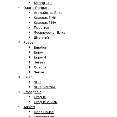
Strong Line
Quartz Parquet
Английская Ёлка
Классик 5 Мм
Классик 7 Мм
Престиж
Французская Елка
Штучный
Royce
Emotion
Enjoy
Enjoy H
Jersey
Quadro
Sense
Salag
SPC
SPC (плитка)
Stronghold
Prague
Prague 2,5 Мм
Tarkett
Deep House
Element Click