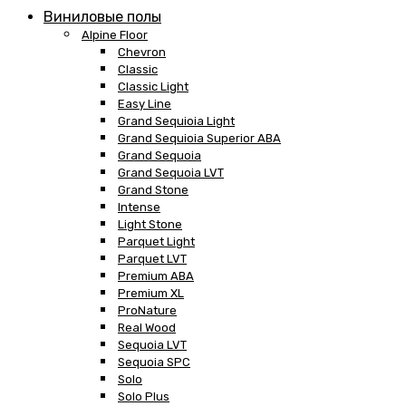
Виниловые полы
Alpine Floor
Chevron
Classic
Classic Light
Easy Line
Grand Sequioia Light
Grand Sequioia Superior ABA
Grand Sequoia
Grand Sequoia LVT
Grand Stone
Intense
Light Stone
Parquet Light
Parquet LVT
Premium ABA
Premium XL
ProNature
Real Wood
Sequoia LVT
Sequoia SPC
Solo
Solo Plus