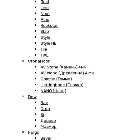
Just
Line
Next
Pine
Rockstar
Slab
Style
Style HB
Tile
TiXL
CronaFloor
4V Stone (Камень) 4мм
4V Wood (Древесина) 4 Мм
Gamma (Гамма)
Herringbone (Елочка)
NANO (Нано)
Dew
Bay
Drop
Si
Дерево
Мрамор
Fargo
Bevel