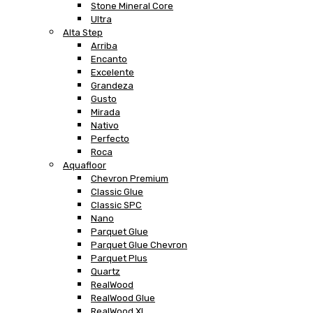
Stone Mineral Core
Ultra
Alta Step
Arriba
Encanto
Excelente
Grandeza
Gusto
Mirada
Nativo
Perfecto
Roca
Aquafloor
Chevron Premium
Classic Glue
Classic SPC
Nano
Parquet Glue
Parquet Glue Chevron
Parquet Plus
Quartz
RealWood
RealWood Glue
RealWood XL