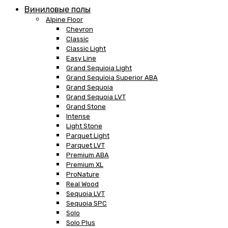
Виниловые полы
Alpine Floor
Chevron
Classic
Classic Light
Easy Line
Grand Sequioia Light
Grand Sequioia Superior ABA
Grand Sequoia
Grand Sequoia LVT
Grand Stone
Intense
Light Stone
Parquet Light
Parquet LVT
Premium ABA
Premium XL
ProNature
Real Wood
Sequoia LVT
Sequoia SPC
Solo
Solo Plus