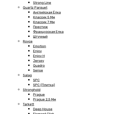
Strong Line
Quartz Parquet
Английская Ёлка
Классик 5 Мм
Классик 7 Мм
Престиж
Французская Елка
Штучный
Royce
Emotion
Enjoy
Enjoy H
Jersey
Quadro
Sense
Salag
SPC
SPC (плитка)
Stronghold
Prague
Prague 2,5 Мм
Tarkett
Deep House
Element Click