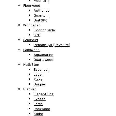
Mountain
Floorwood
Authentic
Quantum
Unit SPC
Kronospan
Flooring Wide
SPC
Laminext
Революция (Revolute)
LamiWood
Aquamarine
Quartzwood
NatisSton
Essential
Leger
Rubis
Unique
Planker
Elegant Line
Exceed
Force
Rockwood
Stone