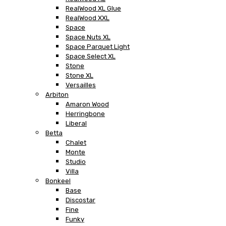
RealWood XL Glue
RealWood XXL
Space
Space Nuts XL
Space Parquet Light
Space Select XL
Stone
Stone XL
Versailles
Arbiton
Amaron Wood
Herringbone
Liberal
Betta
Chalet
Monte
Studio
Villa
Bonkeel
Base
Discostar
Fine
Funky