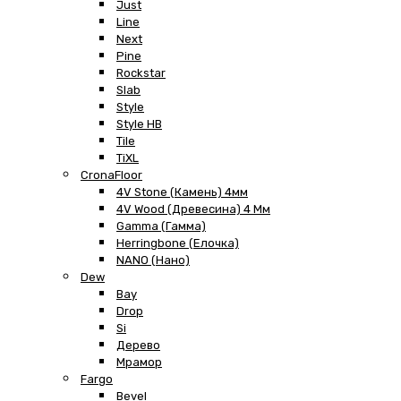
Just
Line
Next
Pine
Rockstar
Slab
Style
Style HB
Tile
TiXL
CronaFloor
4V Stone (Камень) 4мм
4V Wood (Древесина) 4 Мм
Gamma (Гамма)
Herringbone (Елочка)
NANO (Нано)
Dew
Bay
Drop
Si
Дерево
Мрамор
Fargo
Bevel