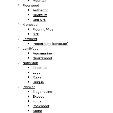
Mountain
Floorwood
Authentic
Quantum
Unit SPC
Kronospan
Flooring Wide
SPC
Laminext
Революция (Revolute)
LamiWood
Aquamarine
Quartzwood
NatisSton
Essential
Leger
Rubis
Unique
Planker
Elegant Line
Exceed
Force
Rockwood
Stone