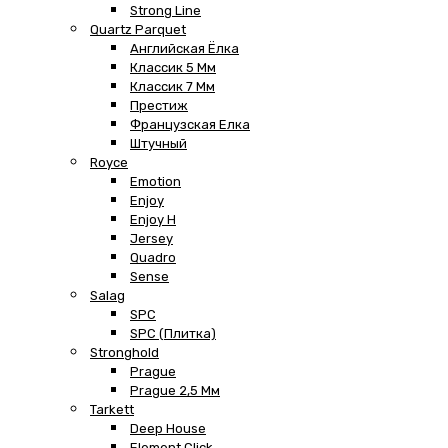
Strong Line
Quartz Parquet
Английская Ёлка
Классик 5 Мм
Классик 7 Мм
Престиж
Французская Елка
Штучный
Royce
Emotion
Enjoy
Enjoy H
Jersey
Quadro
Sense
Salag
SPC
SPC (плитка)
Stronghold
Prague
Prague 2,5 Мм
Tarkett
Deep House
Element Click