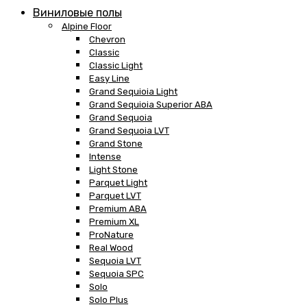
Виниловые полы
Alpine Floor
Chevron
Classic
Classic Light
Easy Line
Grand Sequioia Light
Grand Sequioia Superior ABA
Grand Sequoia
Grand Sequoia LVT
Grand Stone
Intense
Light Stone
Parquet Light
Parquet LVT
Premium ABA
Premium XL
ProNature
Real Wood
Sequoia LVT
Sequoia SPC
Solo
Solo Plus