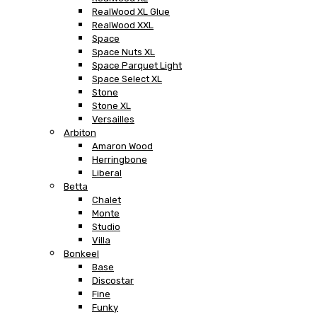
RealWood XL Glue
RealWood XXL
Space
Space Nuts XL
Space Parquet Light
Space Select XL
Stone
Stone XL
Versailles
Arbiton
Amaron Wood
Herringbone
Liberal
Betta
Chalet
Monte
Studio
Villa
Bonkeel
Base
Discostar
Fine
Funky