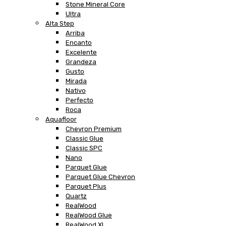
Stone Mineral Core
Ultra
Alta Step
Arriba
Encanto
Excelente
Grandeza
Gusto
Mirada
Nativo
Perfecto
Roca
Aquafloor
Chevron Premium
Classic Glue
Classic SPC
Nano
Parquet Glue
Parquet Glue Chevron
Parquet Plus
Quartz
RealWood
RealWood Glue
RealWood XL