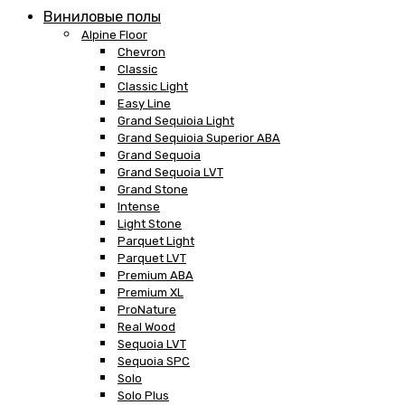
Виниловые полы
Alpine Floor
Chevron
Classic
Classic Light
Easy Line
Grand Sequioia Light
Grand Sequioia Superior ABA
Grand Sequoia
Grand Sequoia LVT
Grand Stone
Intense
Light Stone
Parquet Light
Parquet LVT
Premium ABA
Premium XL
ProNature
Real Wood
Sequoia LVT
Sequoia SPC
Solo
Solo Plus