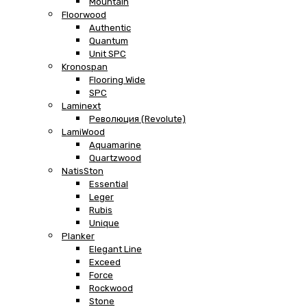
Mountain
Floorwood
Authentic
Quantum
Unit SPC
Kronospan
Flooring Wide
SPC
Laminext
Революция (Revolute)
LamiWood
Aquamarine
Quartzwood
NatisSton
Essential
Leger
Rubis
Unique
Planker
Elegant Line
Exceed
Force
Rockwood
Stone