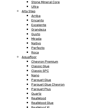
Stone Mineral Core
Ultra
Alta Step
Arriba
Encanto
Excelente
Grandeza
Gusto
Mirada
Nativo
Perfecto
Roca
Aquafloor
Chevron Premium
Classic Glue
Classic SPC
Nano
Parquet Glue
Parquet Glue Chevron
Parquet Plus
Quartz
RealWood
RealWood Glue
RealWood XL