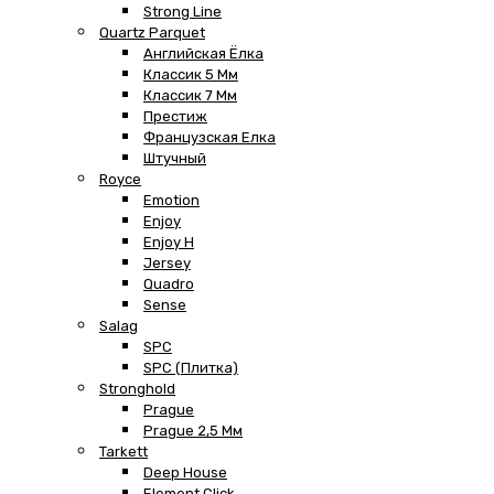
Strong Line
Quartz Parquet
Английская Ёлка
Классик 5 Мм
Классик 7 Мм
Престиж
Французская Елка
Штучный
Royce
Emotion
Enjoy
Enjoy H
Jersey
Quadro
Sense
Salag
SPC
SPC (плитка)
Stronghold
Prague
Prague 2,5 Мм
Tarkett
Deep House
Element Click