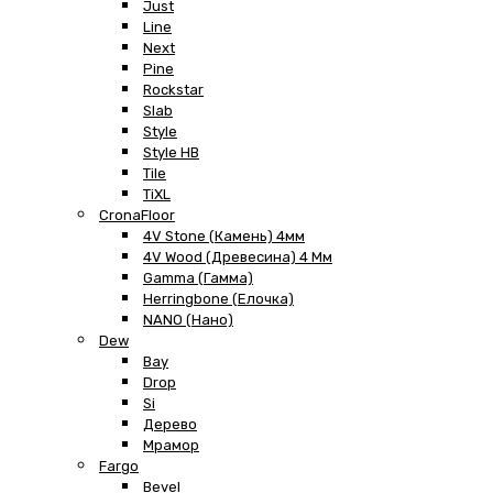
Just
Line
Next
Pine
Rockstar
Slab
Style
Style HB
Tile
TiXL
CronaFloor
4V Stone (Камень) 4мм
4V Wood (Древесина) 4 Мм
Gamma (Гамма)
Herringbone (Елочка)
NANO (Нано)
Dew
Bay
Drop
Si
Дерево
Мрамор
Fargo
Bevel