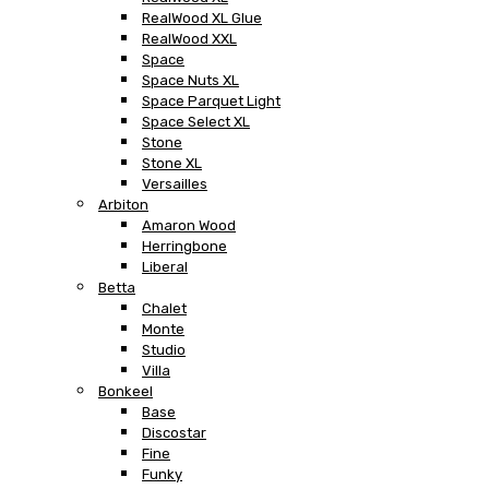
RealWood XL Glue
RealWood XXL
Space
Space Nuts XL
Space Parquet Light
Space Select XL
Stone
Stone XL
Versailles
Arbiton
Amaron Wood
Herringbone
Liberal
Betta
Chalet
Monte
Studio
Villa
Bonkeel
Base
Discostar
Fine
Funky