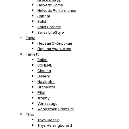
Helvetic Home
Helvetic Performance
Jangal
Solid
Solid Chrome
Swiss LifeStyle
Taiga
Первая Сибирская
Первая Уральская
Tarkett
Ballet
BOHEME
Cinema
Gallery
Navigator
Orchestra
Pilot
Trophy
Vernissage
Woodstock Premium
Thys
Thys Classic
Thys Herringbone .T