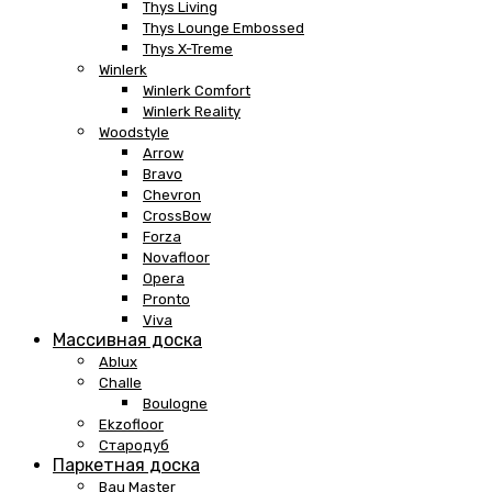
Thys Living
Thys Lounge Embossed
Thys X-Treme
Winlerk
Winlerk Comfort
Winlerk Reality
Woodstyle
Arrow
Bravo
Chevron
CrossBow
Forza
Novafloor
Opera
Pronto
Viva
Массивная доска
Ablux
Challe
Boulogne
Ekzofloor
Стародуб
Паркетная доска
Bau Master