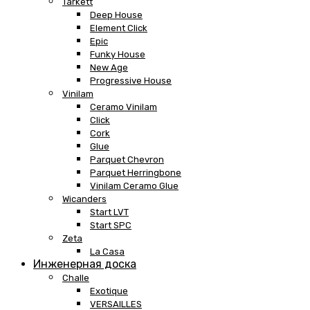
Tarkett
Deep House
Element Click
Epic
Funky House
New Age
Progressive House
Vinilam
Ceramo Vinilam
Click
Cork
Glue
Parquet Chevron
Parquet Herringbone
Vinilam Ceramo Glue
Wicanders
Start LVT
Start SPC
Zeta
La Casa
Инженерная доска
Challe
Exotique
VERSAILLES