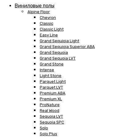
Виниловые полы
Alpine Floor
Chevron
Classic
Classic Light
Easy Line
Grand Sequioia Light
Grand Sequioia Superior ABA
Grand Sequoia
Grand Sequoia LVT
Grand Stone
Intense
Light Stone
Parquet Light
Parquet LVT
Premium ABA
Premium XL
ProNature
Real Wood
Sequoia LVT
Sequoia SPC
Solo
Solo Plus