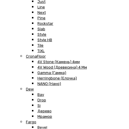
Just
Line
Next
Pine
Rockstar
Slab
Style
Style HB
Tile
TiXL
CronaFloor
4V Stone (Камень) 4мм
4V Wood (Древесина) 4 Мм
Gamma (Гамма)
Herringbone (Елочка)
NANO (Нано)
Dew
Bay
Drop
Si
Дерево
Мрамор
Fargo
Bevel