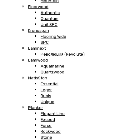
Mountain
Floorwood
Authentic
Quantum
Unit SPC
Kronospan
Flooring Wide
SPC
Laminext
Революция (Revolute)
LamiWood
Aquamarine
Quartzwood
NatisSton
Essential
Leger
Rubis
Unique
Planker
Elegant Line
Exceed
Force
Rockwood
Stone