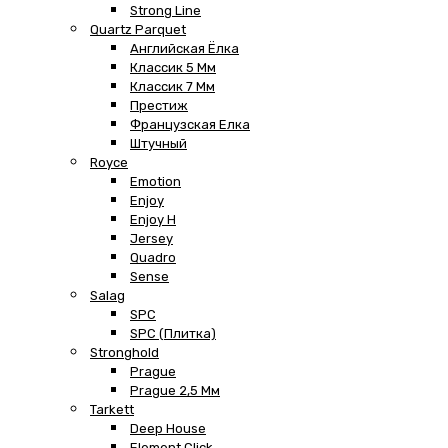
Strong Line
Quartz Parquet
Английская Ёлка
Классик 5 Мм
Классик 7 Мм
Престиж
Французская Елка
Штучный
Royce
Emotion
Enjoy
Enjoy H
Jersey
Quadro
Sense
Salag
SPC
SPC (плитка)
Stronghold
Prague
Prague 2,5 Мм
Tarkett
Deep House
Element Click