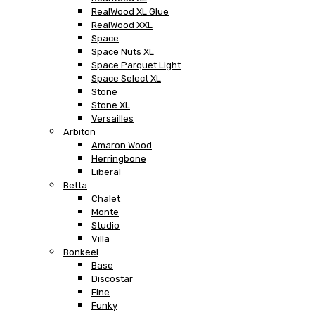
RealWood XL Glue
RealWood XXL
Space
Space Nuts XL
Space Parquet Light
Space Select XL
Stone
Stone XL
Versailles
Arbiton
Amaron Wood
Herringbone
Liberal
Betta
Chalet
Monte
Studio
Villa
Bonkeel
Base
Discostar
Fine
Funky