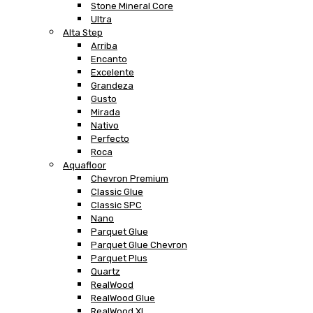
Stone Mineral Core
Ultra
Alta Step
Arriba
Encanto
Excelente
Grandeza
Gusto
Mirada
Nativo
Perfecto
Roca
Aquafloor
Chevron Premium
Classic Glue
Classic SPC
Nano
Parquet Glue
Parquet Glue Chevron
Parquet Plus
Quartz
RealWood
RealWood Glue
RealWood XL