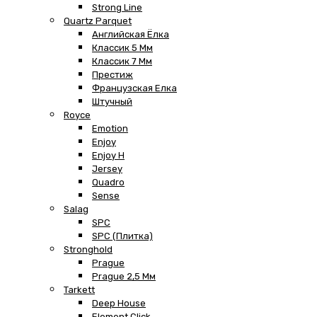
Strong Line
Quartz Parquet
Английская Ёлка
Классик 5 Мм
Классик 7 Мм
Престиж
Французская Елка
Штучный
Royce
Emotion
Enjoy
Enjoy H
Jersey
Quadro
Sense
Salag
SPC
SPC (плитка)
Stronghold
Prague
Prague 2,5 Мм
Tarkett
Deep House
Element Click