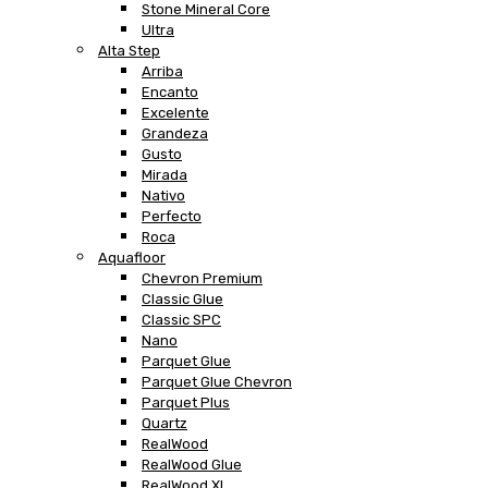
Stone Mineral Core
Ultra
Alta Step
Arriba
Encanto
Excelente
Grandeza
Gusto
Mirada
Nativo
Perfecto
Roca
Aquafloor
Chevron Premium
Classic Glue
Classic SPC
Nano
Parquet Glue
Parquet Glue Chevron
Parquet Plus
Quartz
RealWood
RealWood Glue
RealWood XL