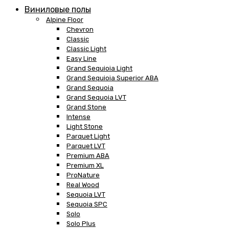
Виниловые полы
Alpine Floor
Chevron
Classic
Classic Light
Easy Line
Grand Sequioia Light
Grand Sequioia Superior ABA
Grand Sequoia
Grand Sequoia LVT
Grand Stone
Intense
Light Stone
Parquet Light
Parquet LVT
Premium ABA
Premium XL
ProNature
Real Wood
Sequoia LVT
Sequoia SPC
Solo
Solo Plus