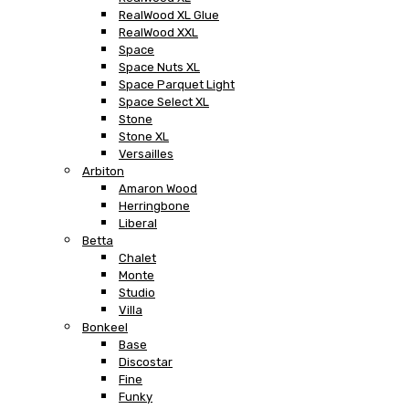
RealWood XL Glue
RealWood XXL
Space
Space Nuts XL
Space Parquet Light
Space Select XL
Stone
Stone XL
Versailles
Arbiton
Amaron Wood
Herringbone
Liberal
Betta
Chalet
Monte
Studio
Villa
Bonkeel
Base
Discostar
Fine
Funky