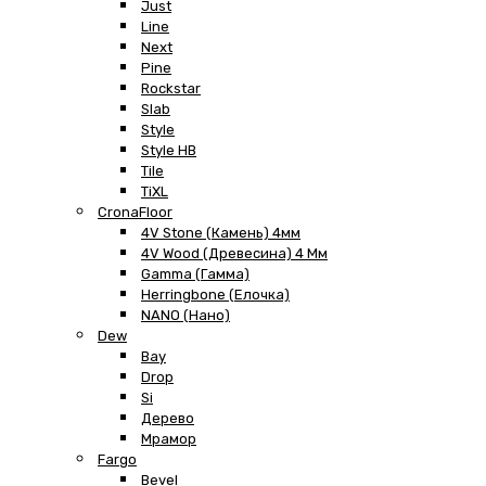
Just
Line
Next
Pine
Rockstar
Slab
Style
Style HB
Tile
TiXL
CronaFloor
4V Stone (Камень) 4мм
4V Wood (Древесина) 4 Мм
Gamma (Гамма)
Herringbone (Елочка)
NANO (Нано)
Dew
Bay
Drop
Si
Дерево
Мрамор
Fargo
Bevel