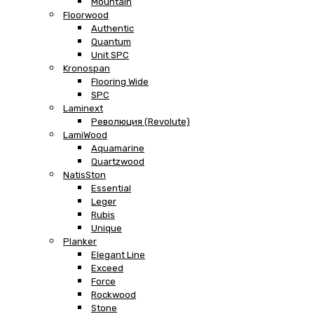
Mountain
Floorwood
Authentic
Quantum
Unit SPC
Kronospan
Flooring Wide
SPC
Laminext
Революция (Revolute)
LamiWood
Aquamarine
Quartzwood
NatisSton
Essential
Leger
Rubis
Unique
Planker
Elegant Line
Exceed
Force
Rockwood
Stone