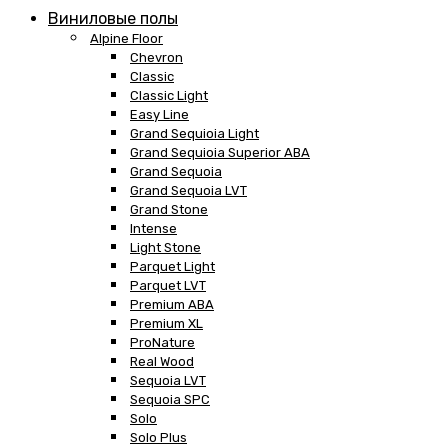
Виниловые полы
Alpine Floor
Chevron
Classic
Classic Light
Easy Line
Grand Sequioia Light
Grand Sequioia Superior ABA
Grand Sequoia
Grand Sequoia LVT
Grand Stone
Intense
Light Stone
Parquet Light
Parquet LVT
Premium ABA
Premium XL
ProNature
Real Wood
Sequoia LVT
Sequoia SPC
Solo
Solo Plus