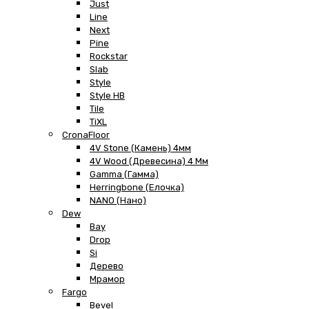
Just
Line
Next
Pine
Rockstar
Slab
Style
Style HB
Tile
TiXL
CronaFloor
4V Stone (Камень) 4мм
4V Wood (Древесина) 4 Мм
Gamma (Гамма)
Herringbone (Елочка)
NANO (Нано)
Dew
Bay
Drop
Si
Дерево
Мрамор
Fargo
Bevel