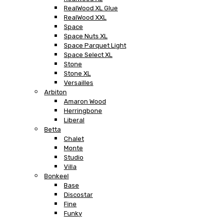
RealWood XL Glue
RealWood XXL
Space
Space Nuts XL
Space Parquet Light
Space Select XL
Stone
Stone XL
Versailles
Arbiton
Amaron Wood
Herringbone
Liberal
Betta
Chalet
Monte
Studio
Villa
Bonkeel
Base
Discostar
Fine
Funky