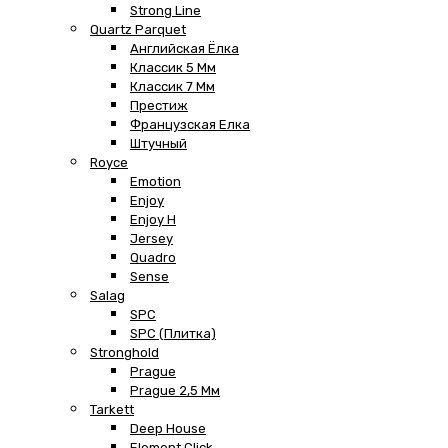
Strong Line
Quartz Parquet
Английская Ёлка
Классик 5 Мм
Классик 7 Мм
Престиж
Французская Елка
Штучный
Royce
Emotion
Enjoy
Enjoy H
Jersey
Quadro
Sense
Salag
SPC
SPC (плитка)
Stronghold
Prague
Prague 2,5 Мм
Tarkett
Deep House
Element Click