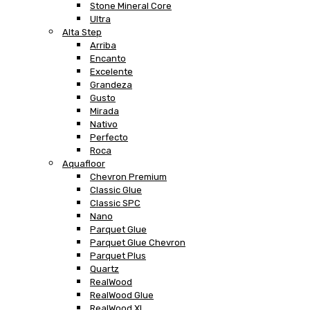
Stone Mineral Core
Ultra
Alta Step
Arriba
Encanto
Excelente
Grandeza
Gusto
Mirada
Nativo
Perfecto
Roca
Aquafloor
Chevron Premium
Classic Glue
Classic SPC
Nano
Parquet Glue
Parquet Glue Chevron
Parquet Plus
Quartz
RealWood
RealWood Glue
RealWood XL