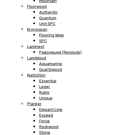
Mountain
Floorwood
Authentic
Quantum
Unit SPC
Kronospan
Flooring Wide
SPC
Laminext
Революция (Revolute)
LamiWood
Aquamarine
Quartzwood
NatisSton
Essential
Leger
Rubis
Unique
Planker
Elegant Line
Exceed
Force
Rockwood
Stone