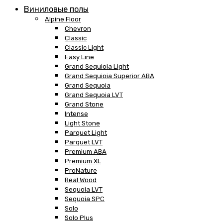
Виниловые полы
Alpine Floor
Chevron
Classic
Classic Light
Easy Line
Grand Sequioia Light
Grand Sequioia Superior ABA
Grand Sequoia
Grand Sequoia LVT
Grand Stone
Intense
Light Stone
Parquet Light
Parquet LVT
Premium ABA
Premium XL
ProNature
Real Wood
Sequoia LVT
Sequoia SPC
Solo
Solo Plus