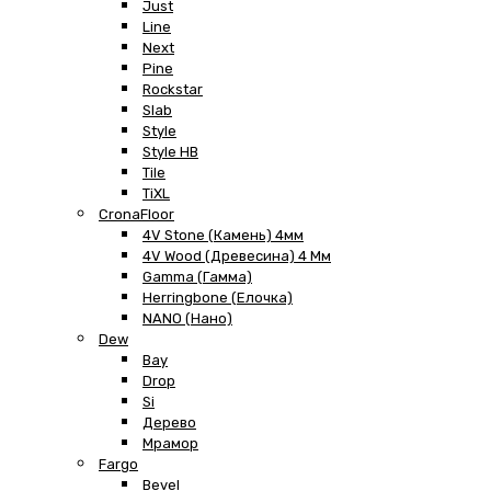
Just
Line
Next
Pine
Rockstar
Slab
Style
Style HB
Tile
TiXL
CronaFloor
4V Stone (Камень) 4мм
4V Wood (Древесина) 4 Мм
Gamma (Гамма)
Herringbone (Елочка)
NANO (Нано)
Dew
Bay
Drop
Si
Дерево
Мрамор
Fargo
Bevel