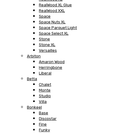
RealWood XL Glue
RealWood XXL
Space
Space Nuts XL
Space Parquet Light
Space Select XL
Stone
Stone XL
Versailles
Arbiton
Amaron Wood
Herringbone
Liberal
Betta
Chalet
Monte
Studio
Villa
Bonkeel
Base
Discostar
Fine
Funky