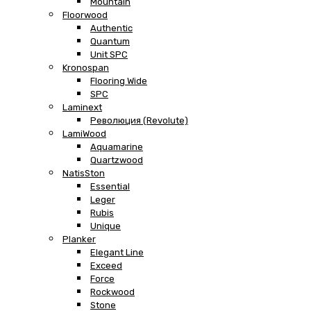
Mountain
Floorwood
Authentic
Quantum
Unit SPC
Kronospan
Flooring Wide
SPC
Laminext
Революция (Revolute)
LamiWood
Aquamarine
Quartzwood
NatisSton
Essential
Leger
Rubis
Unique
Planker
Elegant Line
Exceed
Force
Rockwood
Stone