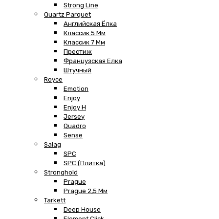
Strong Line
Quartz Parquet
Английская Ёлка
Классик 5 Мм
Классик 7 Мм
Престиж
Французская Елка
Штучный
Royce
Emotion
Enjoy
Enjoy H
Jersey
Quadro
Sense
Salag
SPC
SPC (плитка)
Stronghold
Prague
Prague 2,5 Мм
Tarkett
Deep House
Element Click