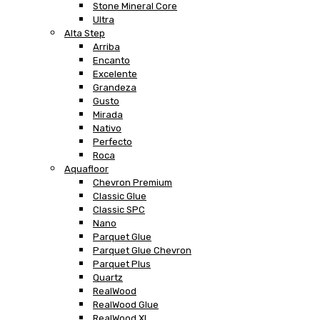
Stone Mineral Core
Ultra
Alta Step
Arriba
Encanto
Excelente
Grandeza
Gusto
Mirada
Nativo
Perfecto
Roca
Aquafloor
Chevron Premium
Classic Glue
Classic SPC
Nano
Parquet Glue
Parquet Glue Chevron
Parquet Plus
Quartz
RealWood
RealWood Glue
RealWood XL