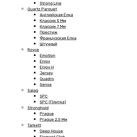
Strong Line
Quartz Parquet
Английская Ёлка
Классик 5 Мм
Классик 7 Мм
Престиж
Французская Елка
Штучный
Royce
Emotion
Enjoy
Enjoy H
Jersey
Quadro
Sense
Salag
SPC
SPC (плитка)
Stronghold
Prague
Prague 2,5 Мм
Tarkett
Deep House
Element Click