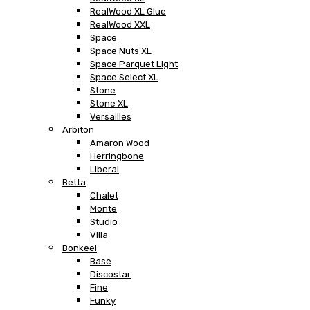
RealWood XL Glue
RealWood XXL
Space
Space Nuts XL
Space Parquet Light
Space Select XL
Stone
Stone XL
Versailles
Arbiton
Amaron Wood
Herringbone
Liberal
Betta
Chalet
Monte
Studio
Villa
Bonkeel
Base
Discostar
Fine
Funky