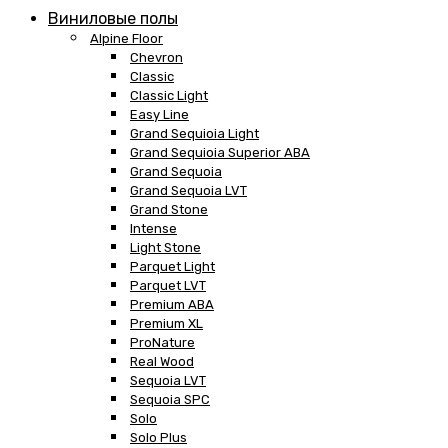
Виниловые полы
Alpine Floor
Chevron
Classic
Classic Light
Easy Line
Grand Sequioia Light
Grand Sequioia Superior ABA
Grand Sequoia
Grand Sequoia LVT
Grand Stone
Intense
Light Stone
Parquet Light
Parquet LVT
Premium ABA
Premium XL
ProNature
Real Wood
Sequoia LVT
Sequoia SPC
Solo
Solo Plus