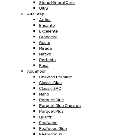
Stone Mineral Core
Ultra
Alta Step
Arriba
Encanto
Excelente
Grandeza
Gusto
Mirada
Nativo
Perfecto
Roca
Aquafloor
Chevron Premium
Classic Glue
Classic SPC
Nano
Parquet Glue
Parquet Glue Chevron
Parquet Plus
Quartz
RealWood
RealWood Glue
RealWood XL