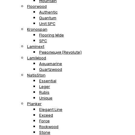
Mountain
Floorwood
Authentic
Quantum
Unit SPC
Kronospan
Flooring Wide
SPC
Laminext
Революция (Revolute)
LamiWood
Aquamarine
Quartzwood
NatisSton
Essential
Leger
Rubis
Unique
Planker
Elegant Line
Exceed
Force
Rockwood
Stone