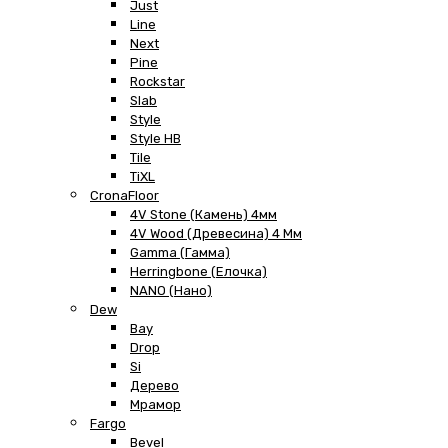
Just
Line
Next
Pine
Rockstar
Slab
Style
Style HB
Tile
TiXL
CronaFloor
4V Stone (Камень) 4мм
4V Wood (Древесина) 4 Мм
Gamma (Гамма)
Herringbone (Елочка)
NANO (Нано)
Dew
Bay
Drop
Si
Дерево
Мрамор
Fargo
Bevel