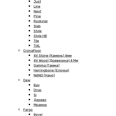
Just
Line
Next
Pine
Rockstar
Slab
Style
Style HB
Tile
TiXL
CronaFloor
4V Stone (Камень) 4мм
4V Wood (Древесина) 4 Мм
Gamma (Гамма)
Herringbone (Елочка)
NANO (Нано)
Dew
Bay
Drop
Si
Дерево
Мрамор
Fargo
Bevel