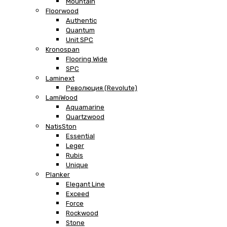
Mountain
Floorwood
Authentic
Quantum
Unit SPC
Kronospan
Flooring Wide
SPC
Laminext
Революция (Revolute)
LamiWood
Aquamarine
Quartzwood
NatisSton
Essential
Leger
Rubis
Unique
Planker
Elegant Line
Exceed
Force
Rockwood
Stone