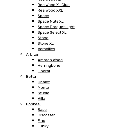
RealWood XL Glue
RealWood XXL
Space
Space Nuts XL
Space Parquet Light
Space Select XL
Stone
Stone XL
Versailles
Arbiton
Amaron Wood
Herringbone
Liberal
Betta
Chalet
Monte
Studio
Villa
Bonkeel
Base
Discostar
Fine
Funky