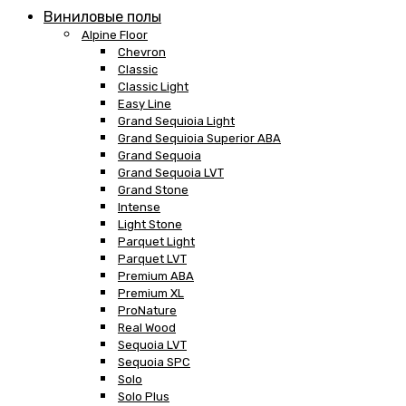
Виниловые полы
Alpine Floor
Chevron
Classic
Classic Light
Easy Line
Grand Sequioia Light
Grand Sequioia Superior ABA
Grand Sequoia
Grand Sequoia LVT
Grand Stone
Intense
Light Stone
Parquet Light
Parquet LVT
Premium ABA
Premium XL
ProNature
Real Wood
Sequoia LVT
Sequoia SPC
Solo
Solo Plus