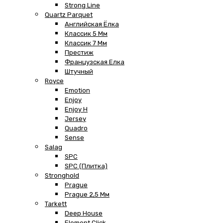
Strong Line
Quartz Parquet
Английская Ёлка
Классик 5 Мм
Классик 7 Мм
Престиж
Французская Елка
Штучный
Royce
Emotion
Enjoy
Enjoy H
Jersey
Quadro
Sense
Salag
SPC
SPC (плитка)
Stronghold
Prague
Prague 2,5 Мм
Tarkett
Deep House
Element Click