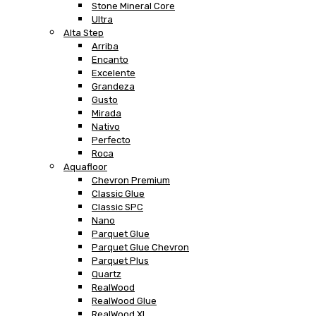
Stone Mineral Core
Ultra
Alta Step
Arriba
Encanto
Excelente
Grandeza
Gusto
Mirada
Nativo
Perfecto
Roca
Aquafloor
Chevron Premium
Classic Glue
Classic SPC
Nano
Parquet Glue
Parquet Glue Chevron
Parquet Plus
Quartz
RealWood
RealWood Glue
RealWood XL