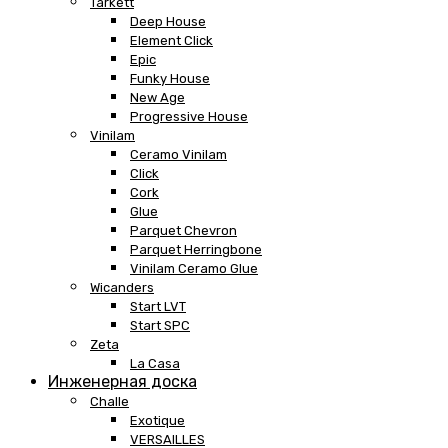
Tarkett
Deep House
Element Click
Epic
Funky House
New Age
Progressive House
Vinilam
Ceramo Vinilam
Click
Cork
Glue
Parquet Chevron
Parquet Herringbone
Vinilam Ceramo Glue
Wicanders
Start LVT
Start SPC
Zeta
La Casa
Инженерная доска
Challe
Exotique
VERSAILLES