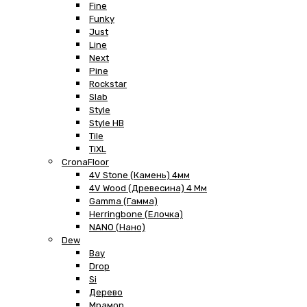
Fine
Funky
Just
Line
Next
Pine
Rockstar
Slab
Style
Style HB
Tile
TiXL
CronaFloor
4V Stone (Камень) 4мм
4V Wood (Древесина) 4 Мм
Gamma (Гамма)
Herringbone (Елочка)
NANO (Нано)
Dew
Bay
Drop
Si
Дерево
Мрамор