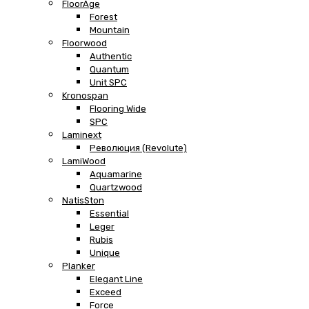
FloorAge
Forest
Mountain
Floorwood
Authentic
Quantum
Unit SPC
Kronospan
Flooring Wide
SPC
Laminext
Революция (Revolute)
LamiWood
Aquamarine
Quartzwood
NatisSton
Essential
Leger
Rubis
Unique
Planker
Elegant Line
Exceed
Force