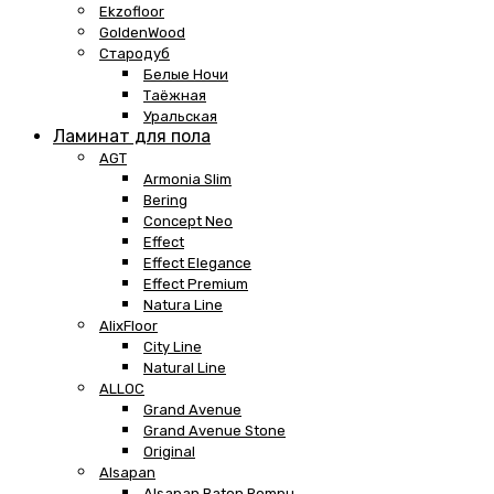
Ekzofloor
GoldenWood
Стародуб
Белые Ночи
Таёжная
Уральская
Ламинат для пола
AGT
Armonia Slim
Bering
Concept Neo
Effect
Effect Elegance
Effect Premium
Natura Line
AlixFloor
City Line
Natural Line
ALLOC
Grand Avenue
Grand Avenue Stone
Original
Alsapan
Alsapan Baton Rompu