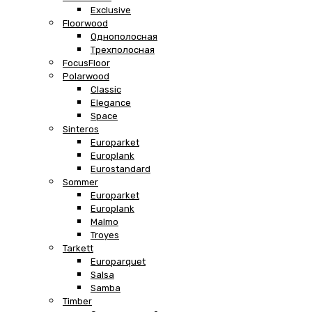
Exclusive
Floorwood
Однополосная
Трехполосная
FocusFloor
Polarwood
Classic
Elegance
Space
Sinteros
Europarket
Europlank
Eurostandard
Sommer
Europarket
Europlank
Malmo
Troyes
Tarkett
Europarquet
Salsa
Samba
Timber