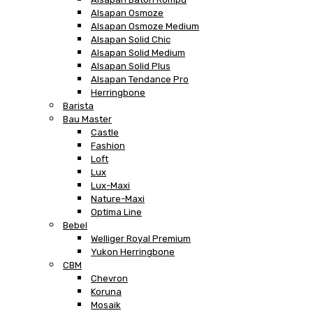
Alsapan Osmoze
Alsapan Osmoze Medium
Alsapan Solid Chic
Alsapan Solid Medium
Alsapan Solid Plus
Alsapan Tendance Pro
Herringbone
Barista
Bau Master
Castle
Fashion
Loft
Lux
Lux-Maxi
Nature-Maxi
Optima Line
Bebel
Welliger Royal Premium
Yukon Herringbone
CBM
Chevron
Koruna
Mosaik