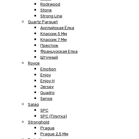
Rockwood
Stone
Strong Line
Quartz Parquet
Английская Ёлка
Классик 5 Мм
Классик 7 Мм
Престиж
Французская Елка
Штучный
Royce
Emotion
Enjoy
Enjoy H
Jersey
Quadro
Sense
Salag
SPC
SPC (плитка)
Stronghold
Prague
Prague 2,5 Мм