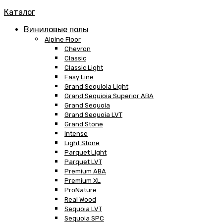
Каталог
Виниловые полы
Alpine Floor
Chevron
Classic
Classic Light
Easy Line
Grand Sequioia Light
Grand Sequioia Superior ABA
Grand Sequoia
Grand Sequoia LVT
Grand Stone
Intense
Light Stone
Parquet Light
Parquet LVT
Premium ABA
Premium XL
ProNature
Real Wood
Sequoia LVT
Sequoia SPC