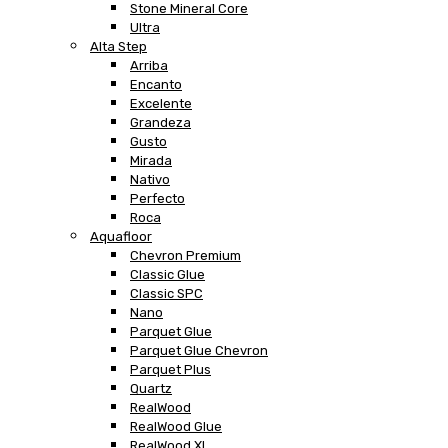
Stone Mineral Core
Ultra
Alta Step
Arriba
Encanto
Excelente
Grandeza
Gusto
Mirada
Nativo
Perfecto
Roca
Aquafloor
Chevron Premium
Classic Glue
Classic SPC
Nano
Parquet Glue
Parquet Glue Chevron
Parquet Plus
Quartz
RealWood
RealWood Glue
RealWood XL