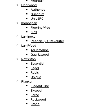
Mountain
Floorwood
Authentic
Quantum
Unit SPC
Kronospan
Flooring Wide
SPC
Laminext
Революция (Revolute)
LamiWood
Aquamarine
Quartzwood
NatisSton
Essential
Leger
Rubis
Unique
Planker
Elegant Line
Exceed
Force
Rockwood
Stone