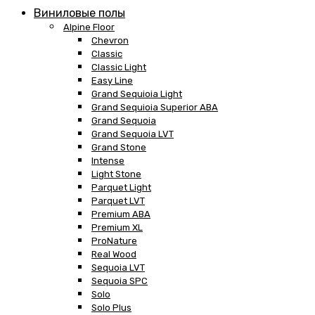
Виниловые полы
Alpine Floor
Chevron
Classic
Classic Light
Easy Line
Grand Sequioia Light
Grand Sequioia Superior ABA
Grand Sequoia
Grand Sequoia LVT
Grand Stone
Intense
Light Stone
Parquet Light
Parquet LVT
Premium ABA
Premium XL
ProNature
Real Wood
Sequoia LVT
Sequoia SPC
Solo
Solo Plus