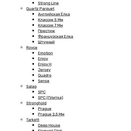
Strong Line
Quartz Parquet
Английская Ёлка
Классик 5 Мм
Классик 7 Мм
Престиж
Французская Елка
Штучный
Royce
Emotion
Enjoy
Enjoy H
Jersey
Quadro
Sense
Salag
SPC
SPC (плитка)
Stronghold
Prague
Prague 2,5 Мм
Tarkett
Deep House
Element Click