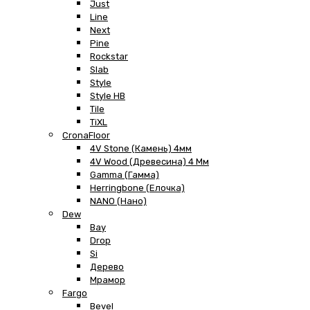
Just
Line
Next
Pine
Rockstar
Slab
Style
Style HB
Tile
TiXL
CronaFloor
4V Stone (Камень) 4мм
4V Wood (Древесина) 4 Мм
Gamma (Гамма)
Herringbone (Елочка)
NANO (Нано)
Dew
Bay
Drop
Si
Дерево
Мрамор
Fargo
Bevel