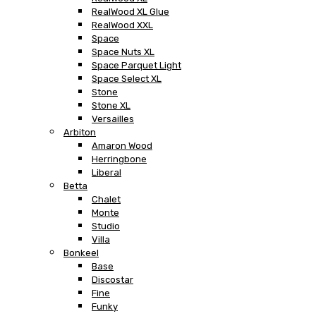
RealWood XL Glue
RealWood XXL
Space
Space Nuts XL
Space Parquet Light
Space Select XL
Stone
Stone XL
Versailles
Arbiton
Amaron Wood
Herringbone
Liberal
Betta
Chalet
Monte
Studio
Villa
Bonkeel
Base
Discostar
Fine
Funky