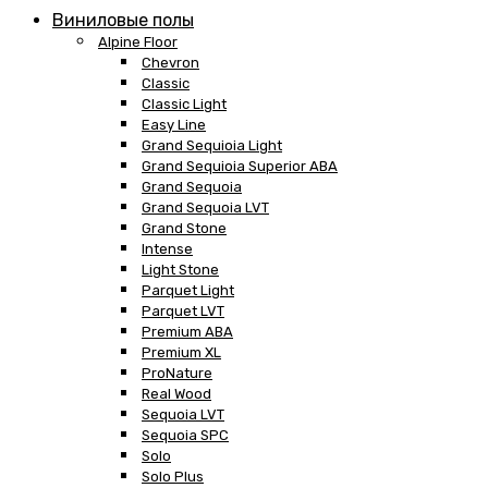
Виниловые полы
Alpine Floor
Chevron
Classic
Classic Light
Easy Line
Grand Sequioia Light
Grand Sequioia Superior ABA
Grand Sequoia
Grand Sequoia LVT
Grand Stone
Intense
Light Stone
Parquet Light
Parquet LVT
Premium ABA
Premium XL
ProNature
Real Wood
Sequoia LVT
Sequoia SPC
Solo
Solo Plus