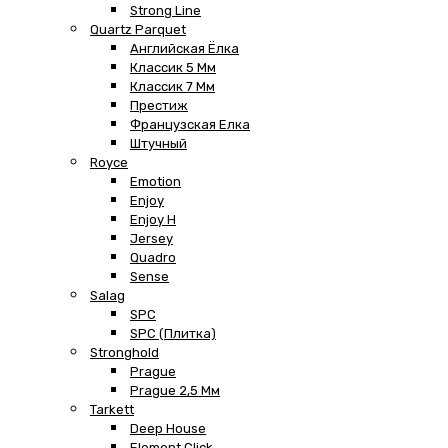
Strong Line
Quartz Parquet
Английская Ёлка
Классик 5 Мм
Классик 7 Мм
Престиж
Французская Елка
Штучный
Royce
Emotion
Enjoy
Enjoy H
Jersey
Quadro
Sense
Salag
SPC
SPC (плитка)
Stronghold
Prague
Prague 2,5 Мм
Tarkett
Deep House
Element Click