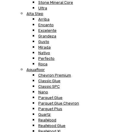
Stone Mineral Core
Ultra
Alta Step
Arriba
Encanto
Excelente
Grandeza
Gusto
Mirada
Nativo
Perfecto
Roca
Aquafloor
Chevron Premium
Classic Glue
Classic SPC
Nano
Parquet Glue
Parquet Glue Chevron
Parquet Plus
Quartz
RealWood
RealWood Glue
RealWood XL