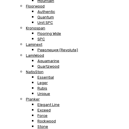
Mountain
Floorwood
Authentic
Quantum
Unit SPC
Kronospan
Flooring Wide
SPC
Laminext
Революция (Revolute)
LamiWood
Aquamarine
Quartzwood
NatisSton
Essential
Leger
Rubis
Unique
Planker
Elegant Line
Exceed
Force
Rockwood
Stone