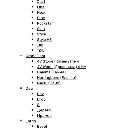
Just
Line
Next
Pine
Rockstar
Slab
Style
Style HB
Tile
TiXL
CronaFloor
4V Stone (Камень) 4мм
4V Wood (Древесина) 4 Мм
Gamma (Гамма)
Herringbone (Елочка)
NANO (Нано)
Dew
Bay
Drop
Si
Дерево
Мрамор
Fargo
Bevel