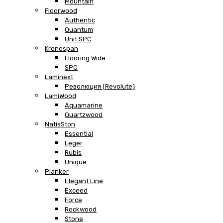
Mountain
Floorwood
Authentic
Quantum
Unit SPC
Kronospan
Flooring Wide
SPC
Laminext
Революция (Revolute)
LamiWood
Aquamarine
Quartzwood
NatisSton
Essential
Leger
Rubis
Unique
Planker
Elegant Line
Exceed
Force
Rockwood
Stone