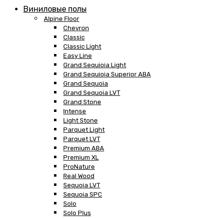
Виниловые полы
Alpine Floor
Chevron
Classic
Classic Light
Easy Line
Grand Sequioia Light
Grand Sequioia Superior ABA
Grand Sequoia
Grand Sequoia LVT
Grand Stone
Intense
Light Stone
Parquet Light
Parquet LVT
Premium ABA
Premium XL
ProNature
Real Wood
Sequoia LVT
Sequoia SPC
Solo
Solo Plus