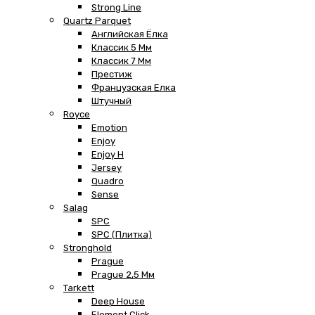
Strong Line
Quartz Parquet
Английская Ёлка
Классик 5 Мм
Классик 7 Мм
Престиж
Французская Елка
Штучный
Royce
Emotion
Enjoy
Enjoy H
Jersey
Quadro
Sense
Salag
SPC
SPC (плитка)
Stronghold
Prague
Prague 2,5 Мм
Tarkett
Deep House
Element Click