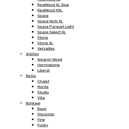
RealWood XL Glue
RealWood XXL
Space
Space Nuts XL
Space Parquet Light
Space Select XL
Stone
Stone XL
Versailles
Arbiton
Amaron Wood
Herringbone
Liberal
Betta
Chalet
Monte
Studio
Villa
Bonkeel
Base
Discostar
Fine
Funky