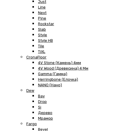
Just
Line
Next
Pine
Rockstar
Slab
Style
Style HB
Tile
TiXL
CronaFloor
4V Stone (Камень) 4мм
4V Wood (Древесина) 4 Мм
Gamma (Гамма)
Herringbone (Елочка)
NANO (Нано)
Dew
Bay
Drop
Si
Дерево
Мрамор
Fargo
Bevel