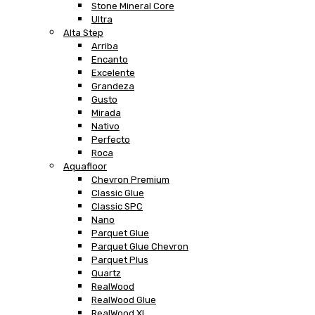
Stone Mineral Core
Ultra
Alta Step
Arriba
Encanto
Excelente
Grandeza
Gusto
Mirada
Nativo
Perfecto
Roca
Aquafloor
Chevron Premium
Classic Glue
Classic SPC
Nano
Parquet Glue
Parquet Glue Chevron
Parquet Plus
Quartz
RealWood
RealWood Glue
RealWood XL