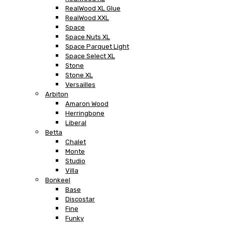
RealWood XL Glue
RealWood XXL
Space
Space Nuts XL
Space Parquet Light
Space Select XL
Stone
Stone XL
Versailles
Arbiton
Amaron Wood
Herringbone
Liberal
Betta
Chalet
Monte
Studio
Villa
Bonkeel
Base
Discostar
Fine
Funky