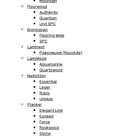
Mountain
Floorwood
Authentic
Quantum
Unit SPC
Kronospan
Flooring Wide
SPC
Laminext
Революция (Revolute)
LamiWood
Aquamarine
Quartzwood
NatisSton
Essential
Leger
Rubis
Unique
Planker
Elegant Line
Exceed
Force
Rockwood
Stone