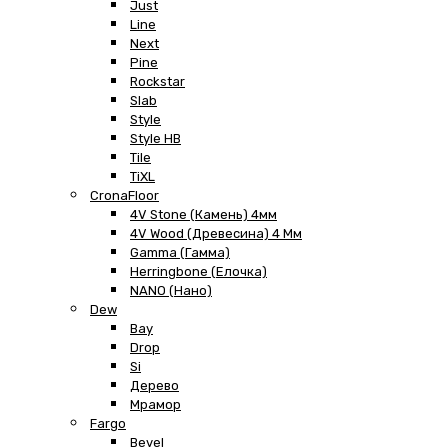
Just
Line
Next
Pine
Rockstar
Slab
Style
Style HB
Tile
TiXL
CronaFloor
4V Stone (Камень) 4мм
4V Wood (Древесина) 4 Мм
Gamma (Гамма)
Herringbone (Елочка)
NANO (Нано)
Dew
Bay
Drop
Si
Дерево
Мрамор
Fargo
Bevel