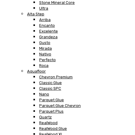
Stone Mineral Core
Ultra
Alta Step
Arriba
Encanto
Excelente
Grandeza
Gusto
Mirada
Nativo
Perfecto
Roca
Aquafloor
Chevron Premium
Classic Glue
Classic SPC
Nano
Parquet Glue
Parquet Glue Chevron
Parquet Plus
Quartz
RealWood
RealWood Glue
RealWood XL