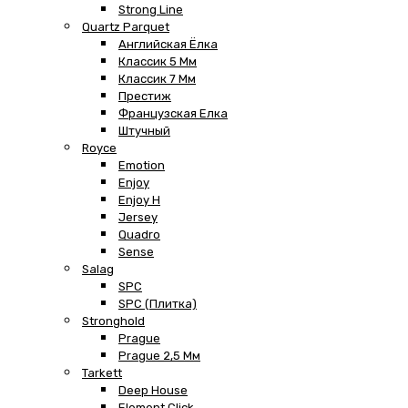
Strong Line
Quartz Parquet
Английская Ёлка
Классик 5 Мм
Классик 7 Мм
Престиж
Французская Елка
Штучный
Royce
Emotion
Enjoy
Enjoy H
Jersey
Quadro
Sense
Salag
SPC
SPC (плитка)
Stronghold
Prague
Prague 2,5 Мм
Tarkett
Deep House
Element Click