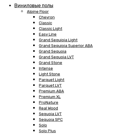
Виниловые полы
Alpine Floor
Chevron
Classic
Classic Light
Easy Line
Grand Sequioia Light
Grand Sequioia Superior ABA
Grand Sequoia
Grand Sequoia LVT
Grand Stone
Intense
Light Stone
Parquet Light
Parquet LVT
Premium ABA
Premium XL
ProNature
Real Wood
Sequoia LVT
Sequoia SPC
Solo
Solo Plus