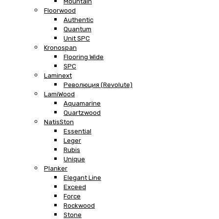
Mountain
Floorwood
Authentic
Quantum
Unit SPC
Kronospan
Flooring Wide
SPC
Laminext
Революция (Revolute)
LamiWood
Aquamarine
Quartzwood
NatisSton
Essential
Leger
Rubis
Unique
Planker
Elegant Line
Exceed
Force
Rockwood
Stone