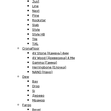
Just
Line
Next
Pine
Rockstar
Slab
Style
Style HB
Tile
TiXL
CronaFloor
4V Stone (Камень) 4мм
4V Wood (Древесина) 4 Мм
Gamma (Гамма)
Herringbone (Елочка)
NANO (Нано)
Dew
Bay
Drop
Si
Дерево
Мрамор
Fargo
Bevel