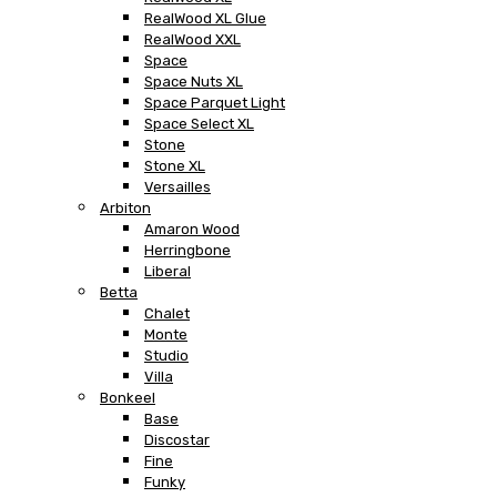
RealWood XL Glue
RealWood XXL
Space
Space Nuts XL
Space Parquet Light
Space Select XL
Stone
Stone XL
Versailles
Arbiton
Amaron Wood
Herringbone
Liberal
Betta
Chalet
Monte
Studio
Villa
Bonkeel
Base
Discostar
Fine
Funky