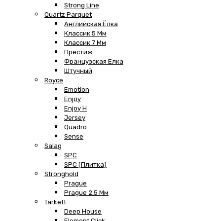
Strong Line
Quartz Parquet
Английская Ёлка
Классик 5 Мм
Классик 7 Мм
Престиж
Французская Елка
Штучный
Royce
Emotion
Enjoy
Enjoy H
Jersey
Quadro
Sense
Salag
SPC
SPC (плитка)
Stronghold
Prague
Prague 2,5 Мм
Tarkett
Deep House
Element Click