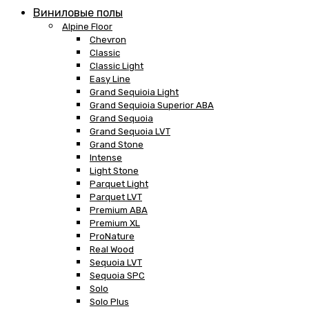
Виниловые полы
Alpine Floor
Chevron
Classic
Classic Light
Easy Line
Grand Sequioia Light
Grand Sequioia Superior ABA
Grand Sequoia
Grand Sequoia LVT
Grand Stone
Intense
Light Stone
Parquet Light
Parquet LVT
Premium ABA
Premium XL
ProNature
Real Wood
Sequoia LVT
Sequoia SPC
Solo
Solo Plus