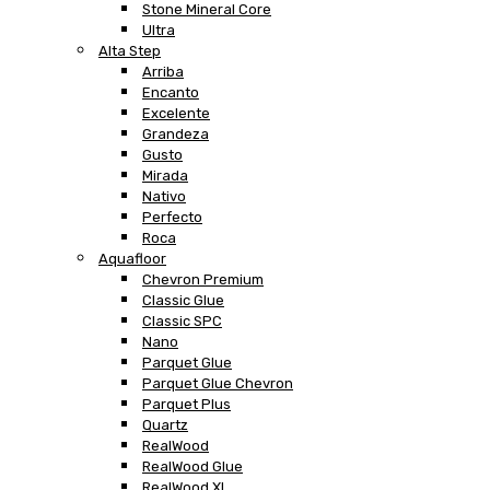
Stone Mineral Core
Ultra
Alta Step
Arriba
Encanto
Excelente
Grandeza
Gusto
Mirada
Nativo
Perfecto
Roca
Aquafloor
Chevron Premium
Classic Glue
Classic SPC
Nano
Parquet Glue
Parquet Glue Chevron
Parquet Plus
Quartz
RealWood
RealWood Glue
RealWood XL