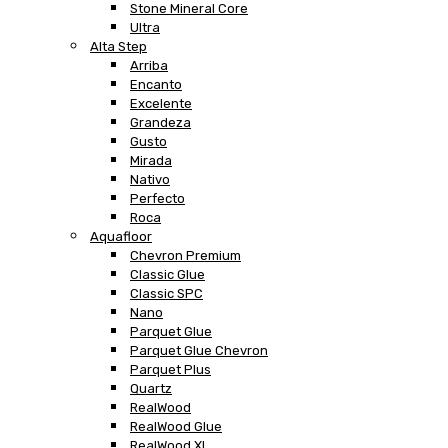
Stone Mineral Core
Ultra
Alta Step
Arriba
Encanto
Excelente
Grandeza
Gusto
Mirada
Nativo
Perfecto
Roca
Aquafloor
Chevron Premium
Classic Glue
Classic SPC
Nano
Parquet Glue
Parquet Glue Chevron
Parquet Plus
Quartz
RealWood
RealWood Glue
RealWood XL