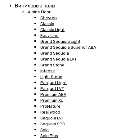
Виниловые полы
Alpine Floor
Chevron
Classic
Classic Light
Easy Line
Grand Sequioia Light
Grand Sequioia Superior ABA
Grand Sequoia
Grand Sequoia LVT
Grand Stone
Intense
Light Stone
Parquet Light
Parquet LVT
Premium ABA
Premium XL
ProNature
Real Wood
Sequoia LVT
Sequoia SPC
Solo
Solo Plus