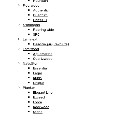
Mountain
Floorwood
Authentic
Quantum
Unit SPC
Kronospan
Flooring Wide
SPC
Laminext
Революция (Revolute)
LamiWood
Aquamarine
Quartzwood
NatisSton
Essential
Leger
Rubis
Unique
Planker
Elegant Line
Exceed
Force
Rockwood
Stone