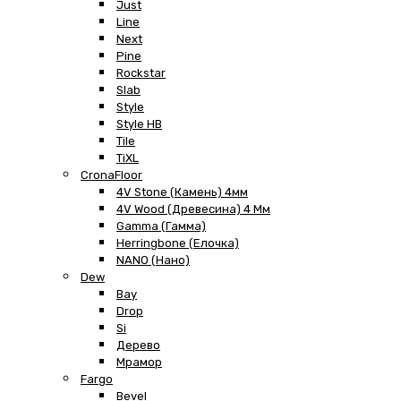
Just
Line
Next
Pine
Rockstar
Slab
Style
Style HB
Tile
TiXL
CronaFloor
4V Stone (Камень) 4мм
4V Wood (Древесина) 4 Мм
Gamma (Гамма)
Herringbone (Елочка)
NANO (Нано)
Dew
Bay
Drop
Si
Дерево
Мрамор
Fargo
Bevel