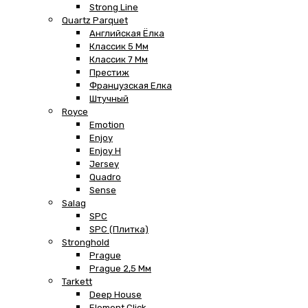
Strong Line
Quartz Parquet
Английская Ёлка
Классик 5 Мм
Классик 7 Мм
Престиж
Французская Елка
Штучный
Royce
Emotion
Enjoy
Enjoy H
Jersey
Quadro
Sense
Salag
SPC
SPC (плитка)
Stronghold
Prague
Prague 2,5 Мм
Tarkett
Deep House
Element Click