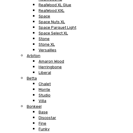
RealWood XL Glue
RealWood XXL
Space
Space Nuts XL
Space Parquet Light
Space Select XL
Stone
Stone XL
Versailles
Arbiton
Amaron Wood
Herringbone
Liberal
Betta
Chalet
Monte
Studio
Villa
Bonkeel
Base
Discostar
Fine
Funky